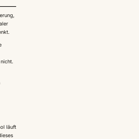
ierung,
aler
enkt.
e
nicht.
h
l läuft
dieses