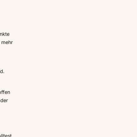
unkte
t mehr
d.
offen
oder
lltest