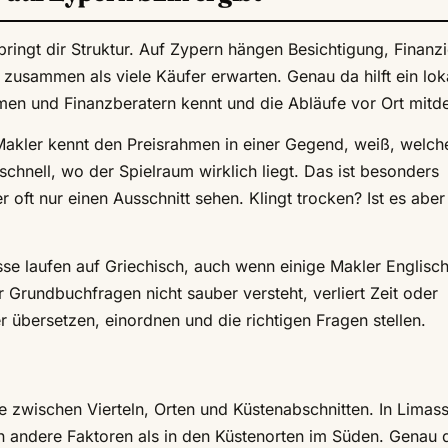
 bringt dir Struktur. Auf Zypern hängen Besichtigung, Finanz
 zusammen als viele Käufer erwarten. Genau da hilft ein lok
men und Finanzberatern kennt und die Abläufe vor Ort mitd
n Makler kennt den Preisrahmen in einer Gegend, weiß, welch
chnell, wo der Spielraum wirklich liegt. Das ist besonders
 oft nur einen Ausschnitt sehen. Klingt trocken? Ist es aber 
e laufen auf Griechisch, auch wenn einige Makler Englisc
rundbuchfragen nicht sauber versteht, verliert Zeit oder
er übersetzen, einordnen und die richtigen Fragen stellen.
e zwischen Vierteln, Orten und Küstenabschnitten. In Limasso
en andere Faktoren als in den Küstenorten im Süden. Genau 