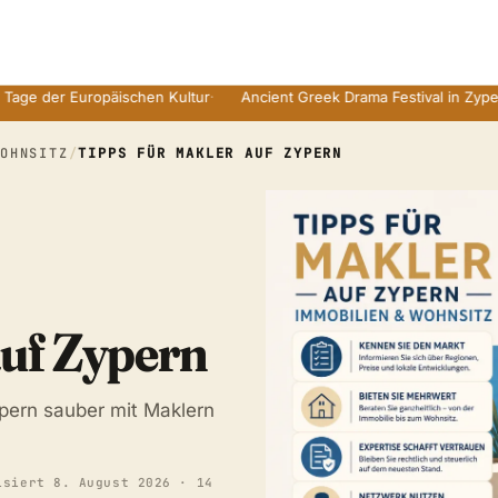
r Europäischen Kultur
·
Ancient Greek Drama Festival in Zyperns Rui
WOHNSITZ
/
TIPPS FÜR MAKLER AUF ZYPERN
auf Zypern
ypern sauber mit Maklern
isiert
8. August 2026
· 14