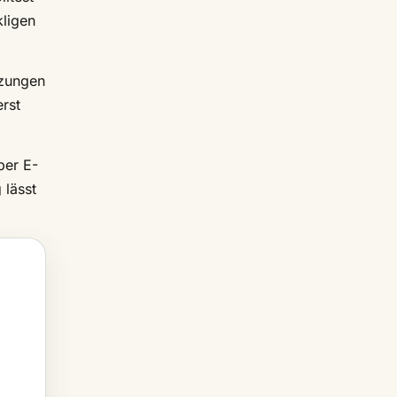
kligen
tzungen
erst
per E-
 lässt