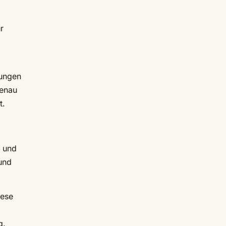
r
rungen
Genau
t.
n und
 und
iese
g.