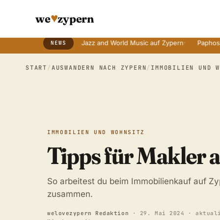
♥
we
zypern
alten Bräuchen
·
Jazz and World Music auf Zypern
·
Paphos Tage de
NEWS
Breaking News Ticker
START
/
AUSWANDERN NACH ZYPERN
/
IMMOBILIEN UND 
IMMOBILIEN UND WOHNSITZ
Tipps für Makler 
So arbeitest du beim Immobilienkauf auf Z
zusammen.
welovezypern Redaktion
·
29. Mai 2024
· aktual