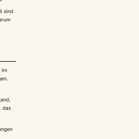
l sind
warum
 im
gen.
mand,
, das
rängen