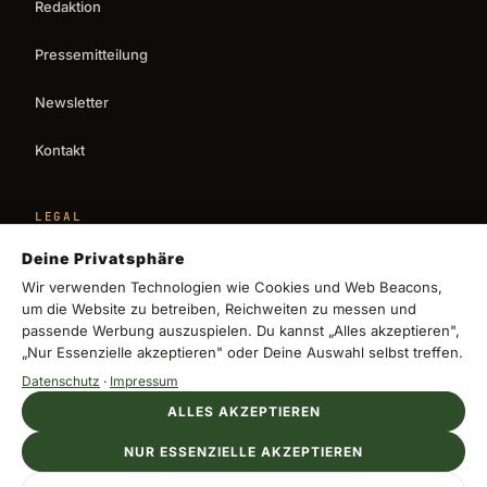
Redaktion
Pressemitteilung
Newsletter
Kontakt
LEGAL
Impressum
Deine Privatsphäre
Wir verwenden Technologien wie Cookies und Web Beacons,
Datenschutz
um die Website zu betreiben, Reichweiten zu messen und
passende Werbung auszuspielen. Du kannst „Alles akzeptieren",
„Nur Essenzielle akzeptieren" oder Deine Auswahl selbst treffen.
Cookie-Einstellungen
Datenschutz
·
Impressum
ALLES AKZEPTIEREN
welovezypern
NUR ESSENZIELLE AKZEPTIEREN
© 2026 we love zypern. Das Reisemagazin für