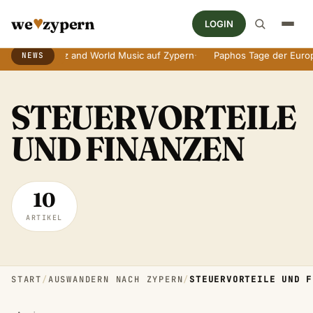
♥
we
zypern
LOGIN
Jazz and World Music auf Zypern
·
Paphos Tage der Europäischen 
NEWS
Breaking News Ticker
STEUERVORTEILE
UND FINANZEN
10
ARTIKEL
START
/
AUSWANDERN NACH ZYPERN
/
STEUERVORTEILE UND F