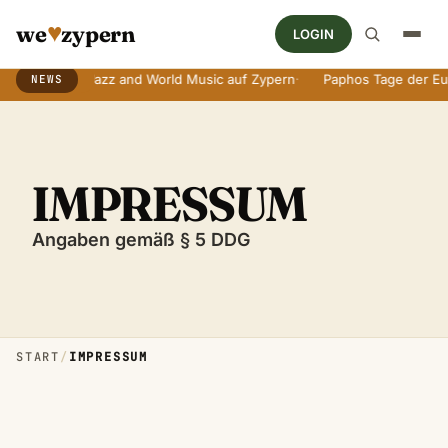
♥
we
zypern
LOGIN
räuchen
·
Jazz and World Music auf Zypern
·
Paphos Tage der Euro
NEWS
Breaking News Ticker
IMPRESSUM
Angaben gemäß § 5 DDG
START
/
IMPRESSUM