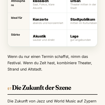
klassisch
urban
Atmosphä
Saal, Fokus, klare
Theater mitten in der
re
Akustik
Stadt
Ideal für
Konzerte
Stadtpublikum
abends und konzentriert
mitten im Kulturleben
Stärke
Akustik
Lage
sauber und direkt
gut angebunden
Wenn du nur einen Termin schaffst, nimm das
Festival. Wenn du Zeit hast, kombiniere Theater,
Strand und Altstadt.
Die Zukunft der Szene
Die Zukunft von Jazz und World Music auf Zypern