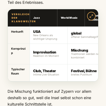
Teil des Erlebnisses.
VERGLEICH
Zypriotische
Jazz
World Music
DER
Tradition
KLANGWELTEN
USA
Herkunft
global
New Orleans als
offener Sammelbegriff
wichtiger Ursprung
Kernprinzi
Mischung
Improvisation
p
Traditionen werden neu
Reaktion im Moment
kombiniert
Typischer
Club, Theater
Festival, Bühne
Raum
intime Live-Situation
breites Publikum
Die Mischung funktioniert auf Zypern vor allem
deshalb so gut, weil die Insel selbst schon eine
kulturelle Schnittstelle ist.