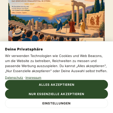
Deine Privatsphäre
Wir verwenden Technologien wie Cookies und Web Beacons,
VERANSTALTUNGEN UND FESTE
um die Website zu betreiben, Reichweiten zu messen und
passende Werbung auszuspielen. Du kannst „Alles akzeptieren",
Ancient Greek Drama Festival in Zyperns
„Nur Essenzielle akzeptieren" oder Deine Auswahl selbst treffen.
Ruinen
Datenschutz
·
Impressum
Klassische Stücke, antike Bühnen und
ALLES AKZEPTIEREN
Sommerabende unter freiem Himmel.
Redaktion · 15 Min
NUR ESSENZIELLE AKZEPTIEREN
EINSTELLUNGEN