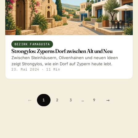
BEZIRK FAMAGUSTA
Strongylos: Zyperns Dorf zwischen Alt und Neu
Zwischen Steinhäusern, Olivenhainen und neuen Ideen
zeigt Strongylos, wie ein Dorf auf Zypern heute lebt.
23. Mai 2024
· 11 Min
←
→
1
2
3
…
9