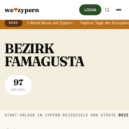
♥
we
zypern
LOGIN
 and World Music auf Zypern
·
Paphos Tage der Europäischen Kultur
·
NEWS
Breaking News Ticker
BEZIRK
FAMAGUSTA
97
ARTIKEL
START
/
URLAUB IN ZYPERN
/
REISEZIELE UND STÄDTE
/
BEZI