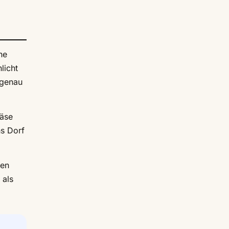
ne
licht
 genau
Käse
s Dorf
ten
 als