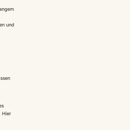
 Langem
ben und
Essen
es
 Hier