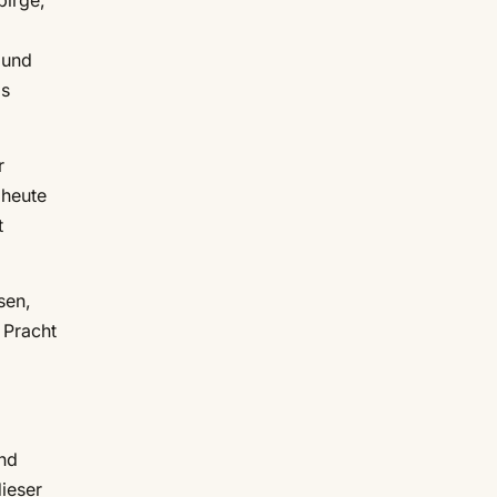
birge,
 und
ls
r
 heute
t
sen,
 Pracht
und
ieser