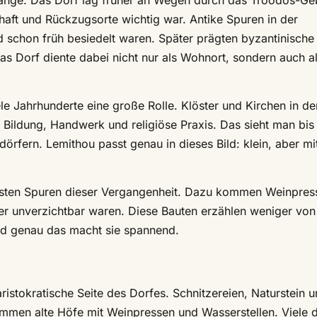
 lange. Das Dorf lag früher an Wegen durch das Troodos-Ge
chaft und Rückzugsorte wichtig war. Antike Spuren in der
 schon früh besiedelt waren. Später prägten byzantinische
as Dorf diente dabei nicht nur als Wohnort, sondern auch a
ele Jahrhunderte eine große Rolle. Klöster und Kirchen in de
 Bildung, Handwerk und religiöse Praxis. Das sieht man bis
örfern. Lemithou passt genau in dieses Bild: klein, aber mi
ligsten Spuren dieser Vergangenheit. Dazu kommen Weinpres
her unverzichtbar waren. Diese Bauten erzählen weniger von
nd genau das macht sie spannend.
ristokratische Seite des Dorfes. Schnitzereien, Naturstein 
ommen alte Höfe mit Weinpressen und Wasserstellen. Viele d