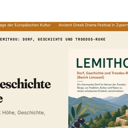
Europäischen Kultur
·
Ancient Greek Drama Festival in Zyperns Ruine
LEMITHOU: DORF, GESCHICHTE UND TROODOS-RUHE
eschichte
e
t Höhe, Geschichte,