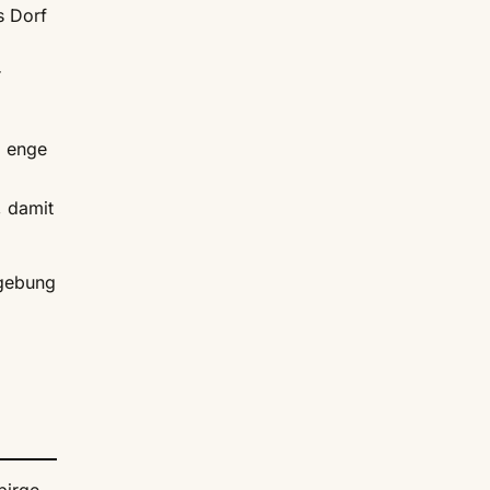
s Dorf
r
d enge
, damit
mgebung