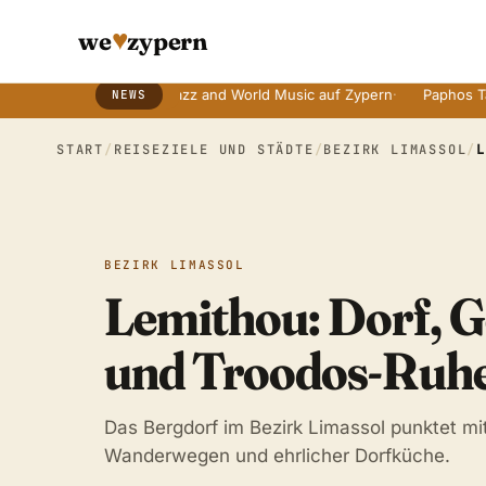
♥
we
zypern
ten Bräuchen
·
Jazz and World Music auf Zypern
·
Paphos Tage der 
NEWS
Breaking News Ticker
START
/
REISEZIELE UND STÄDTE
/
BEZIRK LIMASSOL
/
BEZIRK LIMASSOL
Lemithou: Dorf, G
und Troodos-Ruh
Das Bergdorf im Bezirk Limassol punktet mi
Wanderwegen und ehrlicher Dorfküche.