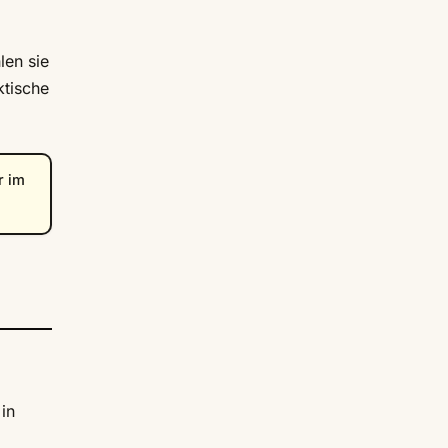
len sie
ktische
r im
in