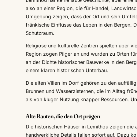
Lemithou hat keine laute Geschichte, aber eine
also an einer Region, die für Handel, Landwirts
Umgebung zeigen, dass der Ort und sein Umfeld
fränkische Einflüsse das Leben in den Bergen. D
Schutzraum.
Religiöse und kulturelle Zentren spielten über vi
Region zogen Pilger an und wurden zu Orten für
an der Dichte historischer Bauwerke in den Bergd
einem klaren historischen Unterbau.
Die alten Villen im Dorf gehören zu den auffäl
Brunnen und Wasserzisternen, die im Alltag frü
als von kluger Nutzung knapper Ressourcen. U
Alte Bauten, die den Ort prägen
Die historischen Häuser in Lemithou zeigen die a
handwerkliche Details fallen sofort auf. Dazu k