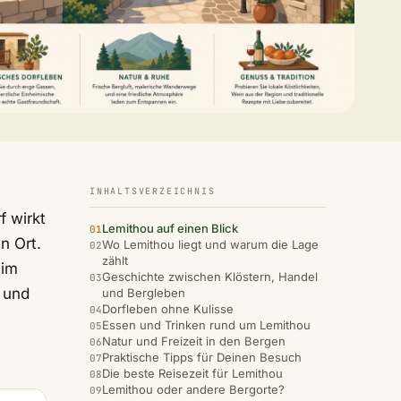
INHALTSVERZEICHNIS
f wirkt
Lemithou auf einen Blick
n Ort.
Wo Lemithou liegt und warum die Lage
zählt
 im
Geschichte zwischen Klöstern, Handel
 und
und Bergleben
Dorfleben ohne Kulisse
Essen und Trinken rund um Lemithou
Natur und Freizeit in den Bergen
Praktische Tipps für Deinen Besuch
Die beste Reisezeit für Lemithou
Lemithou oder andere Bergorte?