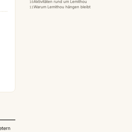
Aktivitäten rund um Lemithou
Warum Lemithou hängen bleibt
etern