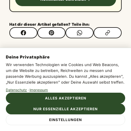
Hat dir dieser Artikel gefallen? Teile ihn:
Deine Privatsphäre
#Weintourismus
#Kultureller Tourismus
Wir verwenden Technologien wie Cookies und Web Beacons,
#Troodos Bergdörfer
#Limassol Bezirk
um die Website zu betreiben, Reichweiten zu messen und
#Künstlerdorf Zypern
passende Werbung auszuspielen. Du kannst „Alles akzeptieren",
„Nur Essenzielle akzeptieren" oder Deine Auswahl selbst treffen.
Datenschutz
·
Impressum
ALLES AKZEPTIEREN
KOMMENTARE (0)
NUR ESSENZIELLE AKZEPTIEREN
EINSTELLUNGEN