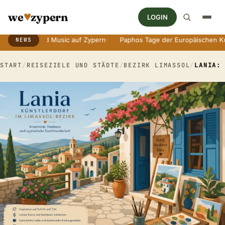
♥
we
zypern
LOGIN
 World Music auf Zypern
·
Paphos Tage der Europäischen Kultur
·
NEWS
Breaking News Ticker
START
/
REISEZIELE UND STÄDTE
/
BEZIRK LIMASSOL
/
LANIA: