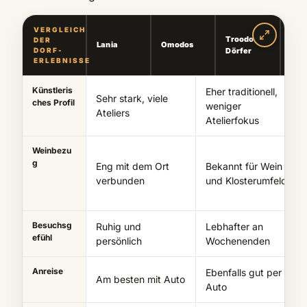
VERGLEICH
Troodos-
Lima
DER
Lania
Omodos
DORF-
Dörfer
Küs
ERLEBNISSE
Künstleris
Eher traditionell,
Sehr stark, viele
ches Profil
weniger
Ateliers
Atelierfokus
Weinbezu
g
Eng mit dem Ort
Bekannt für Wein
verbunden
und Klosterumfeld
Besuchsg
Ruhig und
Lebhafter an
efühl
persönlich
Wochenenden
Anreise
Ebenfalls gut per
Am besten mit Auto
Auto