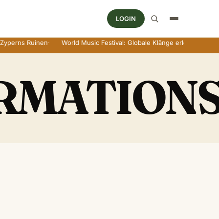
LOGIN
erns Ruinen
·
World Music Festival: Globale Klänge erleben
·
Wine a
RMATION