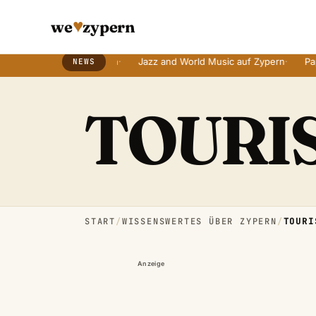
♥
we
zypern
tern mit alten Bräuchen
·
Jazz and World Music auf Zypern
·
Paphos
NEWS
Breaking News Ticker
TOURI
START
/
WISSENSWERTES ÜBER ZYPERN
/
TOURI
Anzeige