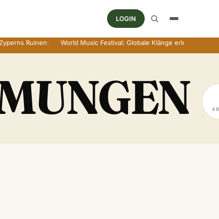
LOGIN
erns Ruinen
·
World Music Festival: Globale Klänge erleben
·
Wine a
MMUNGEN
A