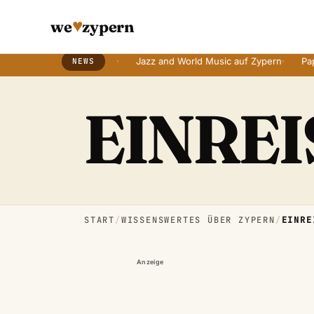
♥
we
zypern
tern mit alten Bräuchen
·
Jazz and World Music auf Zypern
·
Paphos
NEWS
Breaking News Ticker
EINRE
START
/
WISSENSWERTES ÜBER ZYPERN
/
EINRE
Anzeige