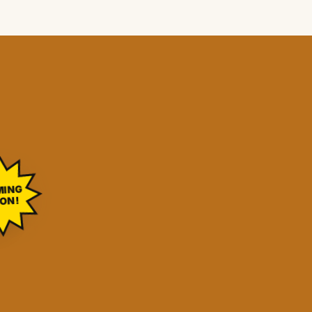
MING
ON!