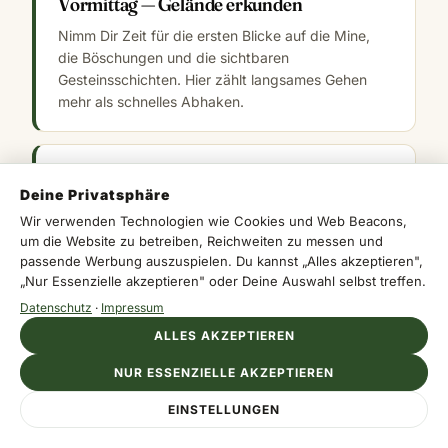
Vormittag — Gelände erkunden
Nimm Dir Zeit für die ersten Blicke auf die Mine,
die Böschungen und die sichtbaren
Gesteinsschichten. Hier zählt langsames Gehen
mehr als schnelles Abhaken.
MITTAG
Deine Privatsphäre
Wir verwenden Technologien wie Cookies und Web Beacons,
Mittag — Pause und Einordnung
um die Website zu betreiben, Reichweiten zu messen und
passende Werbung auszuspielen. Du kannst „Alles akzeptieren",
Mach eine Pause im Schatten oder in einem der
„Nur Essenzielle akzeptieren" oder Deine Auswahl selbst treffen.
umliegenden Orte. Danach verstehst Du die
Datenschutz
·
Impressum
technischen und historischen Details deutlich
besser.
ALLES AKZEPTIEREN
NUR ESSENZIELLE AKZEPTIEREN
NACHMITTAG
EINSTELLUNGEN