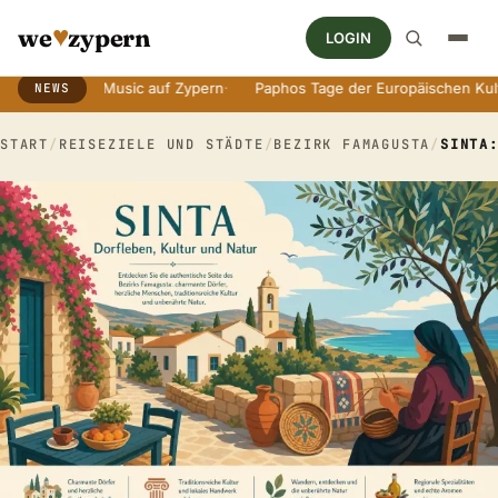
♥
we
zypern
LOGIN
orld Music auf Zypern
·
Paphos Tage der Europäischen Kultur
·
An
NEWS
Breaking News Ticker
START
/
REISEZIELE UND STÄDTE
/
BEZIRK FAMAGUSTA
/
SINTA