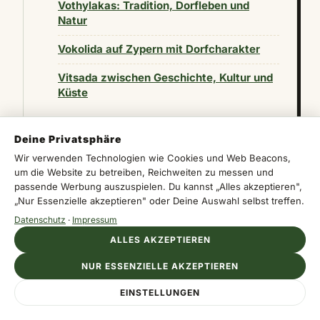
Vothylakas: Tradition, Dorfleben und
Natur
Vokolida auf Zypern mit Dorfcharakter
Vitsada zwischen Geschichte, Kultur und
Küste
Deine Privatsphäre
Wir verwenden Technologien wie Cookies und Web Beacons,
um die Website zu betreiben, Reichweiten zu messen und
HÄUFIGE FRAGEN
passende Werbung auszuspielen. Du kannst „Alles akzeptieren",
„Nur Essenzielle akzeptieren" oder Deine Auswahl selbst treffen.
Datenschutz
·
Impressum
ALLES AKZEPTIEREN
NUR ESSENZIELLE AKZEPTIEREN
Wo liegt Sinta genau?
EINSTELLUNGEN
Sinta liegt im Bezirk Famagusta auf Zypern, am südlichen