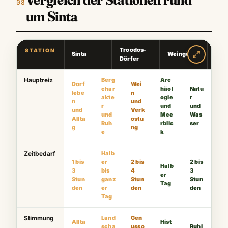
um Sinta
Troodos-
STATION
Sinta
Weingüter
Kou
Dörfer
Hauptreiz
Berg
Arc
Dorf
Wei
char
häol
Natu
lebe
n
akte
ogie
r
n
und
r
und
und
und
Verk
und
Mee
Was
Allta
ostu
Ruh
rblic
ser
g
ng
e
k
Zeitbedarf
Halb
1 bis
er
2 bis
2 bis
Halb
3
bis
4
3
er
Stun
ganz
Stun
Stun
Tag
den
er
den
den
Tag
Stimmung
Land
Gen
Allta
Hist
scha
usso
Ruhi