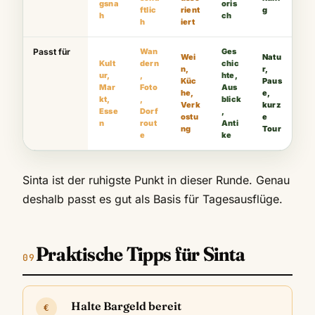
gsna
oris
ftlic
rient
g
h
ch
h
iert
Passt für
Wan
Ges
Wei
Natu
Kult
dern
chic
n,
r,
ur,
,
hte,
Küc
Paus
Mar
Foto
Aus
he,
e,
kt,
,
blick
Verk
kurz
Esse
Dorf
,
ostu
e
n
rout
Anti
ng
Tour
e
ke
Sinta ist der ruhigste Punkt in dieser Runde. Genau
deshalb passt es gut als Basis für Tagesausflüge.
Praktische Tipps für Sinta
Halte Bargeld bereit
€