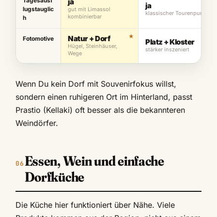
Tagesausf
ja
ja
lugstauglic
gut mit Limassol
klassischer Tourenpunkt
kombinierbar
h
Natur + Dorf
Fotomotive
Platz + Kloster
Hügel, Steinhäuser,
stärker inszeniert
Wege
Wenn Du kein Dorf mit Souvenirfokus willst,
sondern einen ruhigeren Ort im Hinterland, passt
Prastio (Kellaki) oft besser als die bekannteren
Weindörfer.
Essen, Wein und einfache
Dorfküche
Die Küche hier funktioniert über Nähe. Viele