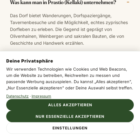
Was kann man in Prastio (Kellaki) unternehmen?
Das Dorf bietet Wanderungen, Dorfspaziergänge,
Tavernenbesuche und die Möglichkeit, echtes zyprisches
Dorfleben zu erleben. Die Gegend ist geprägt von
Olivenhainen, Weinbergen und sakralen Bauten, die von
Geschichte und Handwerk erzählen.
Deine Privatsphäre
Wann ist die beste Zeit, Prastio (Kellaki) zu besuchen?
Wir verwenden Technologien wie Cookies und Web Beacons,
um die Website zu betreiben, Reichweiten zu messen und
passende Werbung auszuspielen. Du kannst „Alles akzeptieren",
Die beste Reisezeit ist März bis Mai sowie September bis
„Nur Essenzielle akzeptieren" oder Deine Auswahl selbst treffen.
November, wenn die Temperaturen mild sind. Damit
vermeidest Du die extreme Hitze und genießt die
Datenschutz
·
Impressum
Landschaft in ihrer schönsten Form.
ALLES AKZEPTIEREN
NUR ESSENZIELLE AKZEPTIEREN
Warum ist Prastio (Kellaki) ein authentischer Ort?
EINSTELLUNGEN