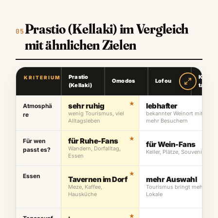
Prastio (Kellaki) im Vergleich
mit ähnlichen Zielen
Prastio
Kyper
KRITERIUM
Omodos
Lofou
(Kellaki)
ta
sehr ruhig
lebhafter
Atmosphä
wenig Tourismus, viel
bekannter Weinort mit
re
Alltagsleben
mehr Besuchern
für Ruhe-Fans
Für wen
für Wein-Fans
Wandern, Dorfalltag,
passt es?
Keller, Plätze, Souvenirs
Essen
Essen
Tavernen im Dorf
mehr Auswahl
Meze, Kaffee,
Tourismus bringt mehr
Hausküche
Lokale