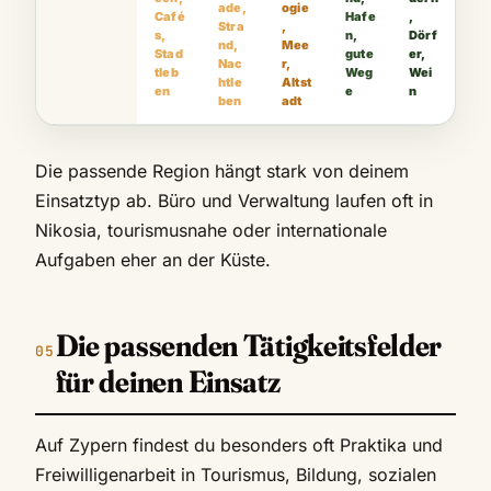
ade,
ogie
Café
Hafe
,
Stra
,
s,
n,
Dörf
nd,
Mee
Stad
gute
er,
Nac
r,
tleb
Weg
Wei
htle
Altst
en
e
n
ben
adt
Die passende Region hängt stark von deinem
Einsatztyp ab. Büro und Verwaltung laufen oft in
Nikosia, tourismusnahe oder internationale
Aufgaben eher an der Küste.
Die passenden Tätigkeitsfelder
für deinen Einsatz
Auf Zypern findest du besonders oft Praktika und
Freiwilligenarbeit in Tourismus, Bildung, sozialen