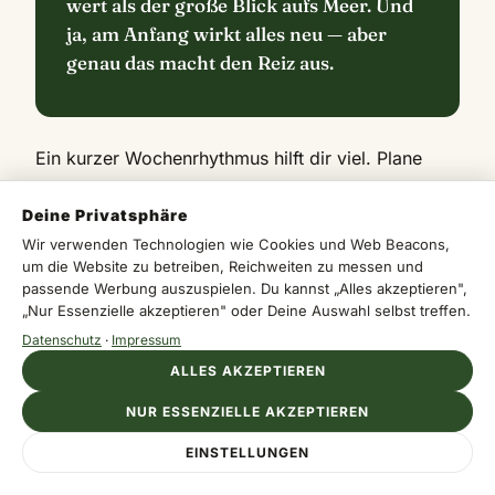
wert als der große Blick aufs Meer. Und
ja, am Anfang wirkt alles neu — aber
genau das macht den Reiz aus.
Ein kurzer Wochenrhythmus hilft dir viel. Plane
feste Tage für Einkäufe, Behördengänge und
Deine Privatsphäre
Freizeit ein. So bleibt dein Aufenthalt geordnet,
Wir verwenden Technologien wie Cookies und Web Beacons,
auch wenn die Insel ständig nach Ausflug aussieht.
um die Website zu betreiben, Reichweiten zu messen und
passende Werbung auszuspielen. Du kannst „Alles akzeptieren",
Für freie Tage eignen sich Weinregionen,
„Nur Essenzielle akzeptieren" oder Deine Auswahl selbst treffen.
Küstenorte und Bergdörfer am besten. Du musst
Datenschutz
·
Impressum
nicht jeden freien Nachmittag mit einem großen
ALLES AKZEPTIEREN
Trip füllen. Oft reicht schon ein halber Tag, um
Zypern wirklich zu erleben.
NUR ESSENZIELLE AKZEPTIEREN
EINSTELLUNGEN