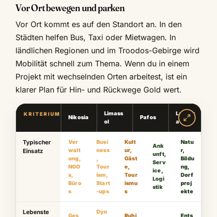
Vor Ort bewegen und parken
Vor Ort kommt es auf den Standort an. In den
Städten helfen Bus, Taxi oder Mietwagen. In
ländlichen Regionen und im Troodos-Gebirge wird
Mobilität schnell zum Thema. Wenn du in einem
Projekt mit wechselnden Orten arbeitest, ist ein
klarer Plan für Hin- und Rückwege Gold wert.
Limass
Larnak
T
KRITERIUM
Nikosia
Pafos
ol
a
s
Typischer
Ver
Busi
Kult
Natu
Ank
walt
ness
ur,
r,
Einsatz
unft,
ung,
,
Gäst
Bildu
Serv
NGO
Tour
e,
ng,
ice,
s,
ism,
Tour
Dorf
Logi
Büro
Start
ismu
proj
stik
s
-ups
s
ekte
Lebenste
Dyn
Ges
Ruhi
Ents