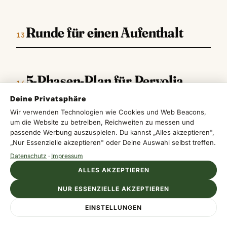
Runde für einen Aufenthalt
5-Phasen-Plan für Pervolia
Deine Privatsphäre
Wir verwenden Technologien wie Cookies und Web Beacons,
TAG 1
um die Website zu betreiben, Reichweiten zu messen und
passende Werbung auszuspielen. Du kannst „Alles akzeptieren",
„Nur Essenzielle akzeptieren" oder Deine Auswahl selbst treffen.
Tag 1 — Ankommen
Datenschutz
·
Impressum
Check-in, erster Spaziergang durchs Dorf und ein
ALLES AKZEPTIEREN
Abend am Strand setzen direkt den Ton. Du
merkst schnell, wie ruhig der Ort wirkt.
NUR ESSENZIELLE AKZEPTIEREN
EINSTELLUNGEN
TAG 2