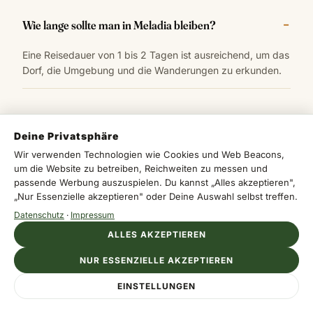
Wie lange sollte man in Meladia bleiben?
Eine Reisedauer von 1 bis 2 Tagen ist ausreichend, um das
Dorf, die Umgebung und die Wanderungen zu erkunden.
Wie kommt man nach Meladia?
Deine Privatsphäre
Wir verwenden Technologien wie Cookies und Web Beacons,
Die beste Anreise erfolgt über den Flughafen Paphos mit
um die Website zu betreiben, Reichweiten zu messen und
einem Mietwagen, der etwa 40 Kilometer entfernt ist.
passende Werbung auszuspielen. Du kannst „Alles akzeptieren",
Alternativ gibt es auch Busverbindungen aus Paphos und
„Nur Essenzielle akzeptieren" oder Deine Auswahl selbst treffen.
Limassol.
Datenschutz
·
Impressum
ALLES AKZEPTIEREN
Welche historischen Epochen haben Meladia geprägt?
NUR ESSENZIELLE AKZEPTIEREN
EINSTELLUNGEN
Meladia wurde von der Bronzezeit über venezianische
und osmanische Herrschaft bis hin zur modernen