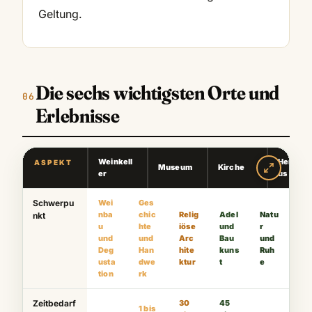
Geltung.
Die sechs wichtigsten Orte und
Erlebnisse
Weinkell
Herrenh
ASPEKT
Museum
Kirche
er
us
Schwerpu
Wei
Ges
nba
chic
Relig
Adel
Natu
nkt
u
hte
iöse
und
r
und
und
Arc
Bau
und
Deg
Han
hite
kuns
Ruh
usta
dwe
ktur
t
e
tion
rk
Zeitbedarf
30
45
1 bis