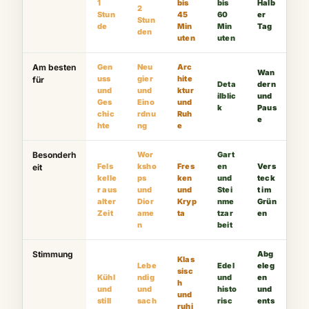
1
bis
bis
Halb
2
Stun
45
60
er
Stun
de
Min
Min
Tag
den
uten
uten
Am besten
Gen
Neu
Arc
Wan
uss
gier
hite
für
Deta
dern
und
und
ktur
ilblic
und
Ges
Eino
und
k
Paus
chic
rdnu
Ruh
e
hte
ng
e
Besonderh
Wor
Gart
Fels
ksho
Fres
en
Vers
eit
kelle
ps
ken
und
teck
r aus
und
und
Stei
t im
alter
Dior
Kryp
nme
Grün
Zeit
ame
ta
tzar
en
n
beit
Stimmung
Abg
Klas
Lebe
Edel
eleg
sisc
Kühl
ndig
und
en
h
und
und
histo
und
und
still
sach
risc
ents
ruhi