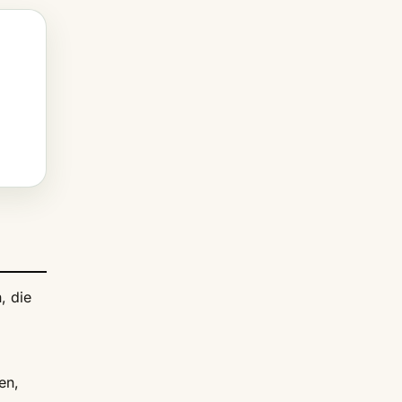
, die
en,