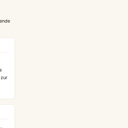
nende
s
 zur