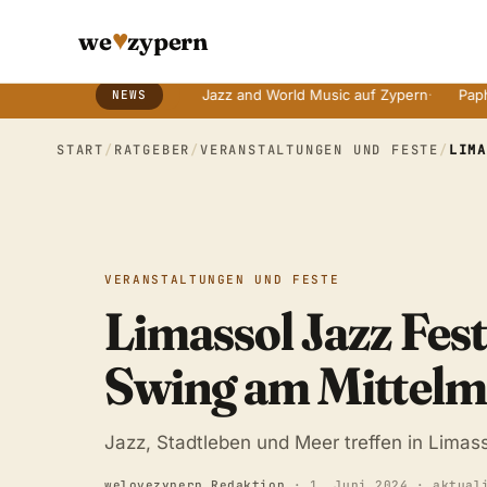
♥
we
zypern
it alten Bräuchen
·
Jazz and World Music auf Zypern
·
Paphos Tage
NEWS
Breaking News Ticker
START
/
RATGEBER
/
VERANSTALTUNGEN UND FESTE
/
LIM
VERANSTALTUNGEN UND FESTE
Limassol Jazz Fest
Swing am Mittelm
Jazz, Stadtleben und Meer treffen in Limass
welovezypern Redaktion
·
1. Juni 2024
· aktual