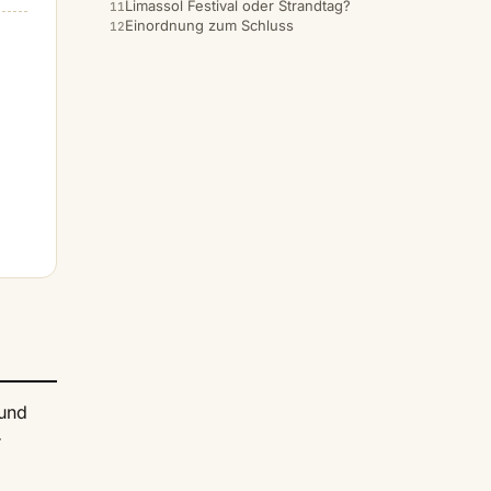
Limassol Festival oder Strandtag?
Einordnung zum Schluss
 und
r