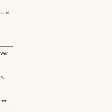
,
siert
 Wer
n,
iner