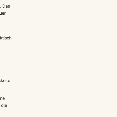
. Das
uer
ktisch.
kelte
rne
 die