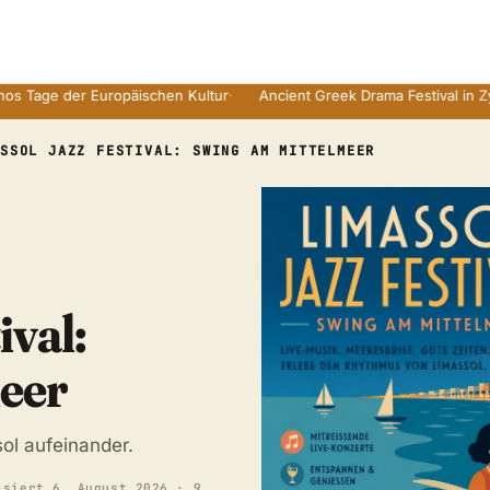
 der Europäischen Kultur
·
Ancient Greek Drama Festival in Zyperns 
ASSOL JAZZ FESTIVAL: SWING AM MITTELMEER
ival:
eer
ol aufeinander.
isiert
6. August 2026
· 9