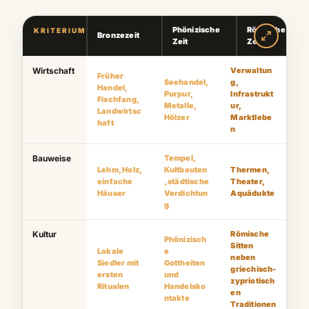
Phönizische
Römische
KRITERIUM
Bronzezeit
Zeit
Zeit
Wirtschaft
Verwaltun
Früher
Seehandel,
g,
Handel,
Purpur,
Infrastrukt
Fischfang,
Metalle,
ur,
Landwirtsc
Hölzer
Marktlebe
haft
n
Bauweise
Tempel,
Lehm, Holz,
Kultbauten
Thermen,
einfache
, städtische
Theater,
Häuser
Verdichtun
Aquädukte
g
Kultur
Römische
Phönizisch
Sitten
Lokale
e
neben
Siedler mit
Gottheiten
griechisch-
ersten
und
zypriotisch
Ritualen
Handelsko
en
ntakte
Traditionen