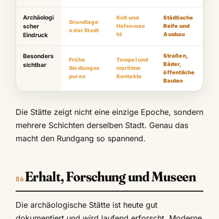
Archäologi
Kult und
Städtische
Grundlage
scher
Hafenmac
Reife und
n der Stadt
ht
Ausbau
Eindruck
Besonders
Straßen,
Frühe
Tempel und
Bäder,
sichtbar
Siedlungss
maritime
öffentliche
puren
Kontakte
Bauten
Die Stätte zeigt nicht eine einzige Epoche, sondern
mehrere Schichten derselben Stadt. Genau das
macht den Rundgang so spannend.
Erhalt, Forschung und Museen
Die archäologische Stätte ist heute gut
dokumentiert und wird laufend erforscht. Moderne