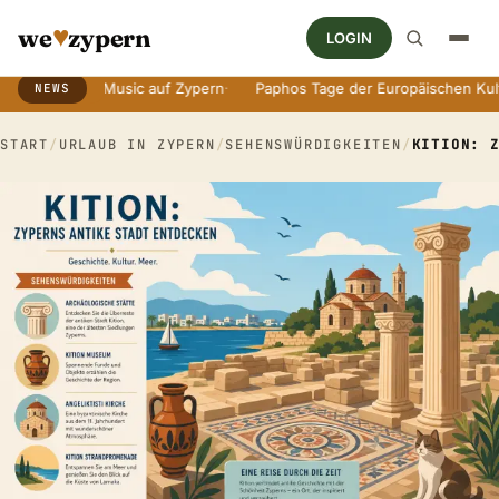
♥
we
zypern
LOGIN
orld Music auf Zypern
·
Paphos Tage der Europäischen Kultur
·
An
NEWS
Breaking News Ticker
START
/
URLAUB IN ZYPERN
/
SEHENSWÜRDIGKEITEN
/
KITION: 