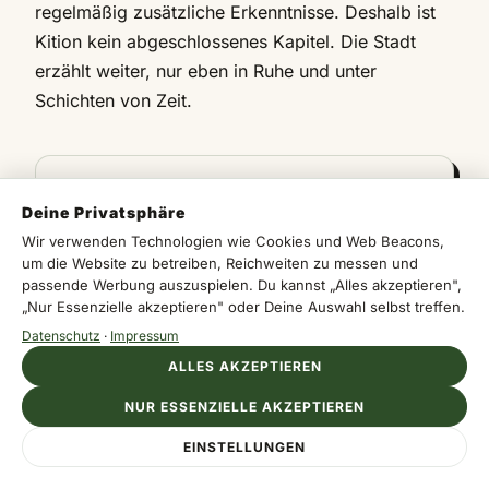
regelmäßig zusätzliche Erkenntnisse. Deshalb ist
Kition kein abgeschlossenes Kapitel. Die Stadt
erzählt weiter, nur eben in Ruhe und unter
Schichten von Zeit.
Deine Privatsphäre
Das könnte dich auch interessieren
Wir verwenden Technologien wie Cookies und Web Beacons,
um die Website zu betreiben, Reichweiten zu messen und
passende Werbung auszuspielen. Du kannst „Alles akzeptieren",
Mitsero Red Lake: Roter See in Zypern
„Nur Essenzielle akzeptieren" oder Deine Auswahl selbst treffen.
Troodos Geopark: Geologie trifft Natur
Datenschutz
·
Impressum
ALLES AKZEPTIEREN
Engomi: Zyperns antike Stadt entdecken
NUR ESSENZIELLE AKZEPTIEREN
EINSTELLUNGEN