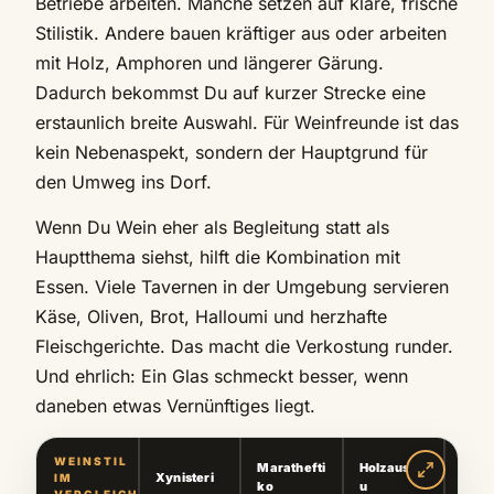
Betriebe arbeiten. Manche setzen auf klare, frische
Stilistik. Andere bauen kräftiger aus oder arbeiten
mit Holz, Amphoren und längerer Gärung.
Dadurch bekommst Du auf kurzer Strecke eine
erstaunlich breite Auswahl. Für Weinfreunde ist das
kein Nebenaspekt, sondern der Hauptgrund für
den Umweg ins Dorf.
Wenn Du Wein eher als Begleitung statt als
Hauptthema siehst, hilft die Kombination mit
Essen. Viele Tavernen in der Umgebung servieren
Käse, Oliven, Brot, Halloumi und herzhafte
Fleischgerichte. Das macht die Verkostung runder.
Und ehrlich: Ein Glas schmeckt besser, wenn
daneben etwas Vernünftiges liegt.
WEINSTIL
Marathefti
Holzausba
Xynisteri
Amp
IM
ko
u
VERGLEICH