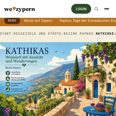
♥
we
zypern
LOGIN
World Music auf Zypern
·
Paphos Tage der Europäischen Kultur
·
An
NEWS
Breaking News Ticker
START
/
REISEZIELE UND STÄDTE
/
BEZIRK PAPHOS
/
KATHIKAS