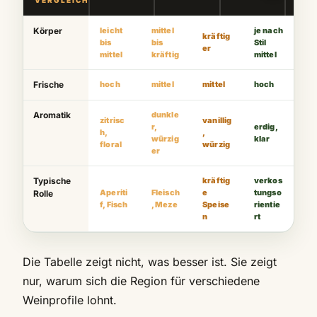
Körper
leicht
mittel
je nach
kräftig
bis
bis
Stil
er
mittel
kräftig
mittel
Frische
hoch
mittel
mittel
hoch
Aromatik
dunkle
zitrisc
vanillig
r,
erdig,
h,
,
würzig
klar
floral
würzig
er
Typische
kräftig
verkos
Aperiti
Fleisch
e
tungso
Rolle
f, Fisch
, Meze
Speise
rientie
n
rt
Die Tabelle zeigt nicht, was besser ist. Sie zeigt
nur, warum sich die Region für verschiedene
Weinprofile lohnt.