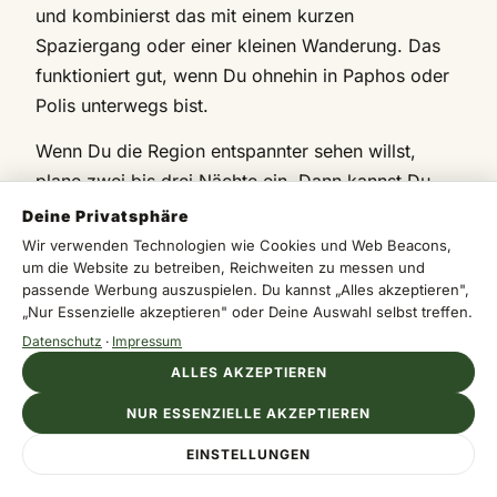
und kombinierst das mit einem kurzen
Spaziergang oder einer kleinen Wanderung. Das
funktioniert gut, wenn Du ohnehin in Paphos oder
Polis unterwegs bist.
Wenn Du die Region entspannter sehen willst,
plane zwei bis drei Nächte ein. Dann kannst Du
Weingüter ohne Zeitdruck besuchen, eine längere
Deine Privatsphäre
Tour in Richtung Akamas oder Avakas machen und
Wir verwenden Technologien wie Cookies und Web Beacons,
um die Website zu betreiben, Reichweiten zu messen und
abends gemütlich essen. Genau dann entfaltet
passende Werbung auszuspielen. Du kannst „Alles akzeptieren",
Kathikas seinen eigentlichen Reiz. Nicht im Sprint,
„Nur Essenzielle akzeptieren" oder Deine Auswahl selbst treffen.
sondern im passenden Tempo.
Datenschutz
·
Impressum
ALLES AKZEPTIEREN
Wer sich für Wein, Dorfkultur und Landschaft
gleichermaßen interessiert, sollte den Ort nicht als
NUR ESSENZIELLE AKZEPTIEREN
Nebenstopp behandeln. Kathikas ist kein
EINSTELLUNGEN
Schnellhaltepunkt. Es ist eher ein gutes
Zwischenlager für Menschen, die Westzypern