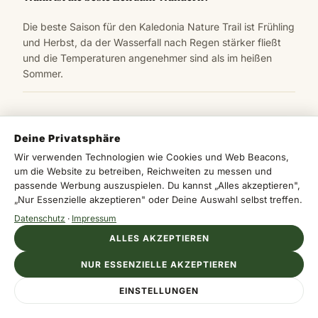
Die beste Saison für den Kaledonia Nature Trail ist Frühling
und Herbst, da der Wasserfall nach Regen stärker fließt
und die Temperaturen angenehmer sind als im heißen
Sommer.
Deine Privatsphäre
Wir verwenden Technologien wie Cookies und Web Beacons,
um die Website zu betreiben, Reichweiten zu messen und
passende Werbung auszuspielen. Du kannst „Alles akzeptieren",
Was denkst du?
„Nur Essenzielle akzeptieren" oder Deine Auswahl selbst treffen.
Schreib uns deine Meinung in die Kommentare —
Datenschutz
·
Impressum
wir lesen jedes Feedback und antworten gern.
ALLES AKZEPTIEREN
Kommentar schreiben →
NUR ESSENZIELLE AKZEPTIEREN
EINSTELLUNGEN
Hat dir dieser Artikel gefallen? Teile ihn: