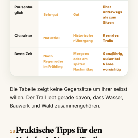
Pausentau
Eher
unterwegs
glich
Sehr gut
Gut
als zum
Sitzen
Charakter
Historische
Kern des
Naturziel
r Übergang
Trails
Beste Zeit
Morgens
Ganzjährig,
Nach
oder am
außer bei
Regen oder
späten
Nässe
im Frühling
Nachmittag
vorsichtig
Die Tabelle zeigt keine Gegensätze um ihrer selbst
willen. Der Trail lebt gerade davon, dass Wasser,
Bauwerk und Wald zusammengehören.
Praktische Tipps für den