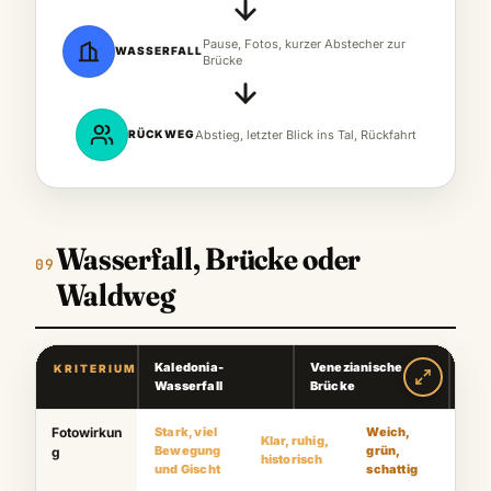
Pause, Fotos, kurzer Abstecher zur
WASSERFALL
Brücke
RÜCKWEG
Abstieg, letzter Blick ins Tal, Rückfahrt
Wasserfall, Brücke oder
Waldweg
Kaledonia-
Venezianische
KRITERIUM
Wal
Wasserfall
Brücke
Fotowirkun
Stark, viel
Weich,
Klar, ruhig,
Bewegung
grün,
g
historisch
und Gischt
schattig