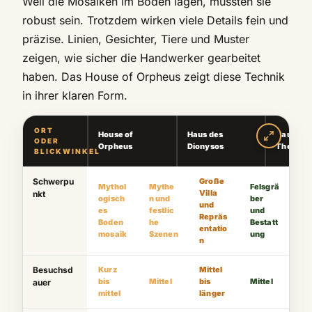
Weil die Mosaiken im Boden lagen, mussten sie
robust sein. Trotzdem wirken viele Details fein und
präzise. Linien, Gesichter, Tiere und Muster
zeigen, wie sicher die Handwerker gearbeitet
haben. Das House of Orpheus zeigt diese Technik
in ihrer klaren Form.
ORT
House of
Haus des
Haus des
ODER
Orpheus
Dionysos
Theseus
BLICKWINKEL
Schwerpu
Große
Mythol
Mythe
Felsgrä
Villa
nkt
ogisch
n und
ber
und
es
festlic
und
Repräs
Boden
he
Bestatt
entatio
mosaik
Szenen
ung
n
Besuchsd
Kurz
Mittel
bis
Mittel
bis
Mittel
auer
mittel
länger