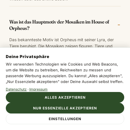
Was ist das Hauptmotiv der Mosaiken im House of
Orpheus?
Das bekannteste Motiv ist Orpheus mit seiner Lyra, der
Tiere beruhigt. Die Mosaiken zeigen figuren, Tiere und
mythologische Szenen mit großer Klarheit und dienten als
Deine Privatsphäre
Statusmeldung der wohlhabenden Bewohner.
Wir verwenden Technologien wie Cookies und Web Beacons,
um die Website zu betreiben, Reichweiten zu messen und
passende Werbung auszuspielen. Du kannst „Alles akzeptieren",
„Nur Essenzielle akzeptieren" oder Deine Auswahl selbst treffen.
Wann sollte ich das House of Orpheus besuchen?
Datenschutz
·
Impressum
Die beste Jahreszeit ist Frühling oder Herbst. Im Sommer
ALLES AKZEPTIEREN
ist es sehr heiß mit kaum Schatten, daher empfiehlt sich
ein früher Start. Morgens ist es kühler und deutlich ruhiger
NUR ESSENZIELLE AKZEPTIEREN
als am Nachmittag.
EINSTELLUNGEN