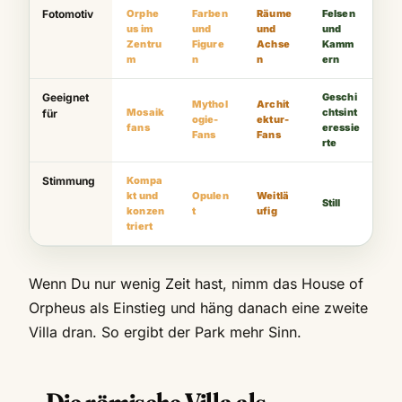
Fotomotiv
Orphe
Farben
Räume
Felsen
us im
und
und
und
Zentru
Figure
Achse
Kamm
m
n
n
ern
Geeignet
Geschi
Mythol
Archit
Mosaik
chtsint
für
ogie-
ektur-
fans
eressie
Fans
Fans
rte
Stimmung
Kompa
kt und
Opulen
Weitlä
Still
konzen
t
ufig
triert
Wenn Du nur wenig Zeit hast, nimm das House of
Orpheus als Einstieg und häng danach eine zweite
Villa dran. So ergibt der Park mehr Sinn.
Die römische Villa als