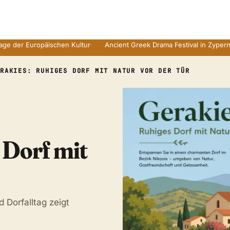
uropäischen Kultur
·
Ancient Greek Drama Festival in Zyperns Ruinen
·
ERAKIES: RUHIGES DORF MIT NATUR VOR DER TÜR
 Dorf mit
Dorfalltag zeigt