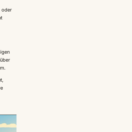
e oder
t
higen
 über
hm.
t,
re