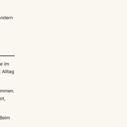
andern
te im
 Alltag
sammen.
ot,
 Beim