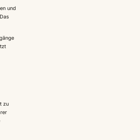
gen und
 Das
rgänge
tzt
t zu
rer
e