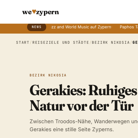
♥
we
zypern
n Bräuchen
·
Jazz and World Music auf Zypern
·
Paphos Tage der E
NEWS
Breaking News Ticker
START
/
REISEZIELE UND STÄDTE
/
BEZIRK NIKOSIA
/
G
BEZIRK NIKOSIA
Gerakies: Ruhiges
Natur vor der Tür
Zwischen Troodos-Nähe, Wanderwegen und 
Gerakies eine stille Seite Zyperns.