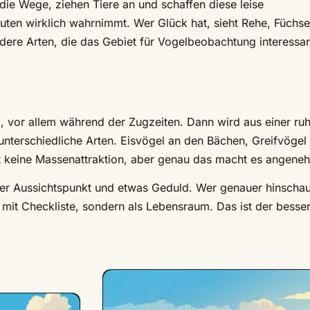
 die Wege, ziehen Tiere an und schaffen diese leise
nuten wirklich wahrnimmt. Wer Glück hat, sieht Rehe, Füchs
re Arten, die das Gebiet für Vogelbeobachtung interessan
g, vor allem während der Zugzeiten. Dann wird aus einer ru
unterschiedliche Arten. Eisvögel an den Bächen, Greifvögel
st keine Massenattraktion, aber genau das macht es angene
ger Aussichtspunkt und etwas Geduld. Wer genauer hinschau
l mit Checkliste, sondern als Lebensraum. Das ist der besse