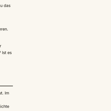
au das
hren.
r
 Ist es
t. Im
ichte