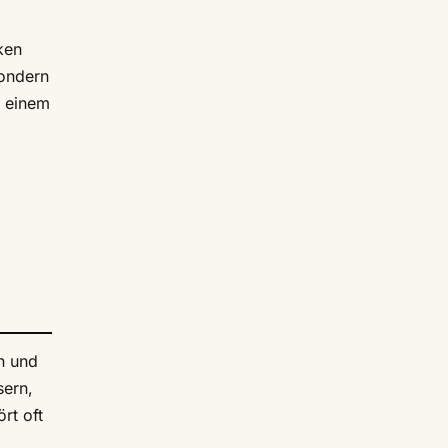
ken
sondern
n einem
n und
sern,
rt oft