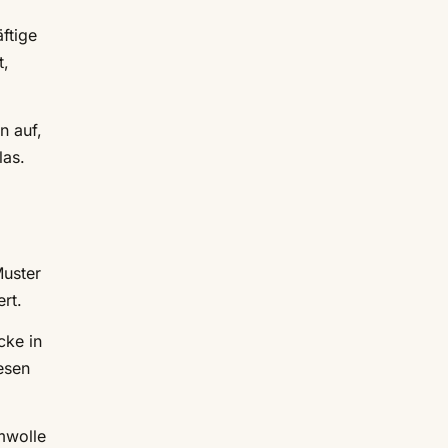
ftige
t,
n auf,
las.
Muster
rt.
cke in
esen
mwolle