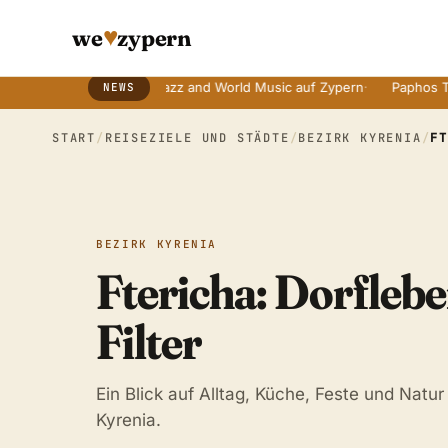
♥
we
zypern
ten Bräuchen
·
Jazz and World Music auf Zypern
·
Paphos Tage der 
NEWS
Breaking News Ticker
START
/
REISEZIELE UND STÄDTE
/
BEZIRK KYRENIA
/
F
BEZIRK KYRENIA
Ftericha: Dorfleb
Filter
Ein Blick auf Alltag, Küche, Feste und Natur
Kyrenia.