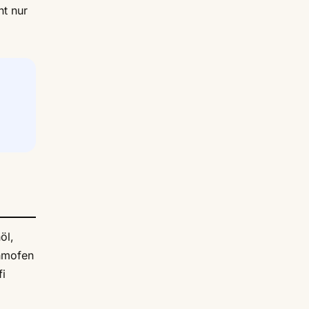
ht nur
öl,
ehmofen
fi