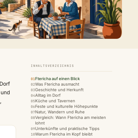
INHALTSVERZEICHNIS
Ftericha auf einen Blick
Dorf
Was Ftericha ausmacht
Geschichte und Herkunft
 und
Alltag im Dorf
,
Küche und Tavernen
Feste und kulturelle Höhepunkte
Natur, Wandern und Ruhe
Vergleich: Wann Ftericha am meisten
lohnt
Unterkünfte und praktische Tipps
Warum Ftericha im Kopf bleibt