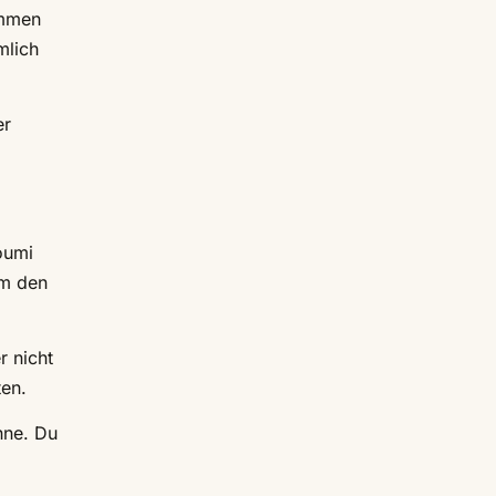
ommen
mlich
er
oumi
um den
r nicht
ten.
hne. Du