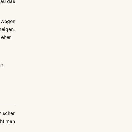
nau das
n wegen
zeigen,
 eher
ch
nischer
eht man