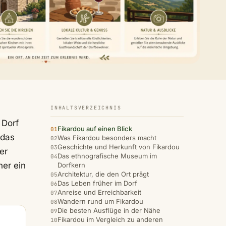
INHALTSVERZEICHNIS
 Dorf
Fikardou auf einen Blick
 das
Was Fikardou besonders macht
Geschichte und Herkunft von Fikardou
er
Das ethnografische Museum im
her ein
Dorfkern
Architektur, die den Ort prägt
Das Leben früher im Dorf
Anreise und Erreichbarkeit
Wandern rund um Fikardou
Die besten Ausflüge in der Nähe
Fikardou im Vergleich zu anderen