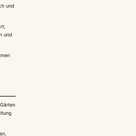
sch und
rt,
en und
ormen
 Gärten
eitung
en,