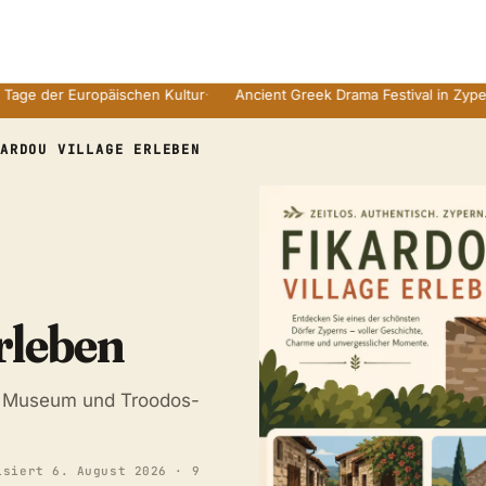
r Europäischen Kultur
·
Ancient Greek Drama Festival in Zyperns Rui
KARDOU VILLAGE ERLEBEN
rleben
r, Museum und Troodos-
isiert
6. August 2026
· 9