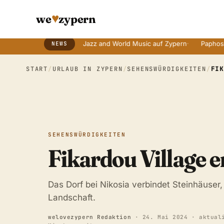
♥
we
zypern
alten Bräuchen
·
Jazz and World Music auf Zypern
·
Paphos Tage de
NEWS
Breaking News Ticker
START
/
URLAUB IN ZYPERN
/
SEHENSWÜRDIGKEITEN
/
FI
SEHENSWÜRDIGKEITEN
Fikardou Village e
Das Dorf bei Nikosia verbindet Steinhäuse
Landschaft.
welovezypern Redaktion
·
24. Mai 2024
· aktual