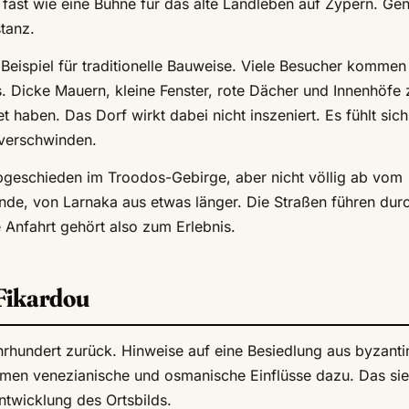
fast wie eine Bühne für das alte Landleben auf Zypern. Ge
tanz.
s Beispiel für traditionelle Bauweise. Viele Besucher komme
. Dicke Mauern, kleine Fenster, rote Dächer und Innenhöfe 
haben. Das Dorf wirkt dabei nicht inszeniert. Es fühlt sich
 verschwinden.
 abgeschieden im Troodos-Gebirge, aber nicht völlig ab vom
unde, von Larnaka aus etwas länger. Die Straßen führen dur
 Anfahrt gehört also zum Erlebnis.
Fikardou
hrhundert zurück. Hinweise auf eine Besiedlung aus byzanti
kamen venezianische und osmanische Einflüsse dazu. Das si
ntwicklung des Ortsbilds.