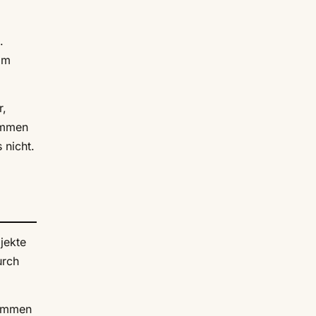
.
im
r,
ammen
 nicht.
jekte
urch
kommen