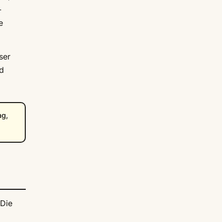
-
e
ser
nd
ag,
 Die