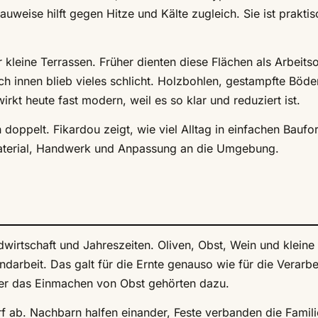
uweise hilft gegen Hitze und Kälte zugleich. Sie ist prakti
kleine Terrassen. Früher dienten diese Flächen als Arbeitso
 innen blieb vieles schlicht. Holzbohlen, gestampfte Böd
kt heute fast modern, weil es so klar und reduziert ist.
 doppelt. Fikardou zeigt, wie viel Alltag in einfachen Bauf
 Material, Handwerk und Anpassung an die Umgebung.
wirtschaft und Jahreszeiten. Oliven, Obst, Wein und kleine
andarbeit. Das galt für die Ernte genauso wie für die Verarb
er das Einmachen von Obst gehörten dazu.
rf ab. Nachbarn halfen einander, Feste verbanden die Famili