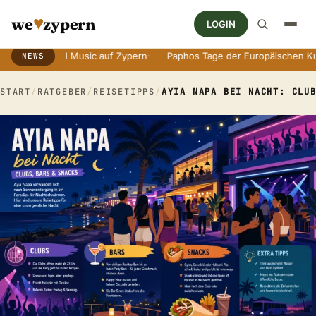
♥
we
zypern
LOGIN
 World Music auf Zypern
·
Paphos Tage der Europäischen Kultur
·
A
NEWS
Breaking News Ticker
START
/
RATGEBER
/
REISETIPPS
/
AYIA NAPA BEI NACHT: CLU