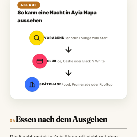
ABLAUF
So kann eine Nacht in Ayia Napa
aussehen
VORABEND
Bar oder Lounge zum Start
CLUB
Ice, Castle oder Black N White
SPÄTPHASE
Food, Promenade oder Rooftop
Essen nach dem Ausgehen
Die Nacht endet in Ayia Napa oft nicht mit dem