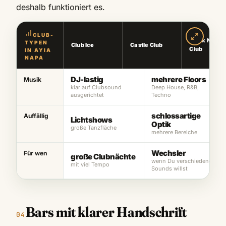
deshalb funktioniert es.
CLUB-
Black N Whit
TYPEN
Club Ice
Castle Club
Club
IN AYIA
NAPA
DJ-lastig
mehrere Floors
Musik
klar auf Clubsound
Deep House, R&B,
ausgerichtet
Techno
schlossartige
Auffällig
Lichtshows
Optik
große Tanzfläche
mehrere Bereiche
Wechsler
Für wen
große Clubnächte
wenn Du verschiedene
mit viel Tempo
Sounds willst
Bars mit klarer Handschrift