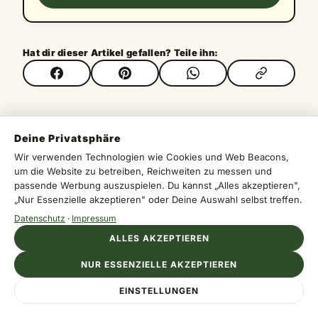
Hat dir dieser Artikel gefallen? Teile ihn:
Deine Privatsphäre
KOMMENTARE (0)
Wir verwenden Technologien wie Cookies und Web Beacons,
um die Website zu betreiben, Reichweiten zu messen und
passende Werbung auszuspielen. Du kannst „Alles akzeptieren",
„Nur Essenzielle akzeptieren" oder Deine Auswahl selbst treffen.
Datenschutz
·
Impressum
Melde dich an, um einen Kommentar zu
hinterlassen.
ALLES AKZEPTIEREN
NUR ESSENZIELLE AKZEPTIEREN
Mit Apple
EINSTELLUNGEN
Mit Google