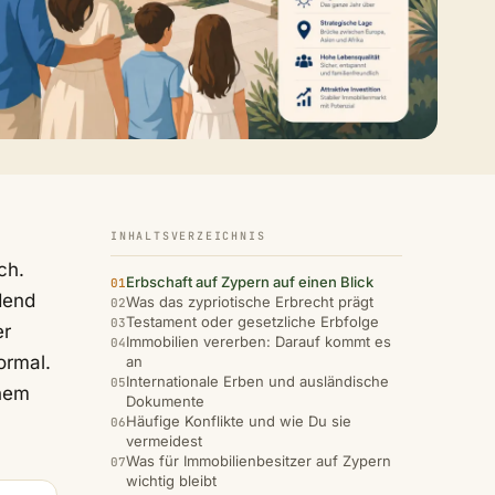
INHALTSVERZEICHNIS
ch.
Erbschaft auf Zypern auf einen Blick
dend
Was das zypriotische Erbrecht prägt
Testament oder gesetzliche Erbfolge
er
Immobilien vererben: Darauf kommt es
ormal.
an
Internationale Erben und ausländische
inem
Dokumente
Häufige Konflikte und wie Du sie
vermeidest
Was für Immobilienbesitzer auf Zypern
wichtig bleibt