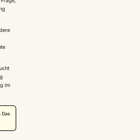
 Frage,
ung
ndere
,
nte
ucht
ig
ng im
. Das