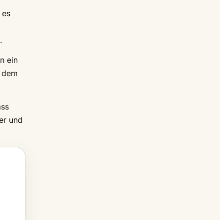
 es
.
n ein
f dem
ass
er und