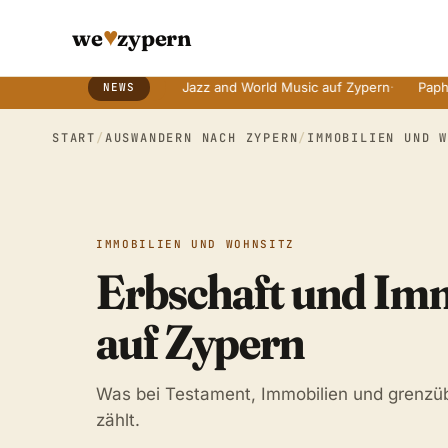
♥
we
zypern
t alten Bräuchen
·
Jazz and World Music auf Zypern
·
Paphos Tage 
NEWS
Breaking News Ticker
START
/
AUSWANDERN NACH ZYPERN
/
IMMOBILIEN UND 
IMMOBILIEN UND WOHNSITZ
Erbschaft und Im
auf Zypern
Was bei Testament, Immobilien und grenzüb
zählt.