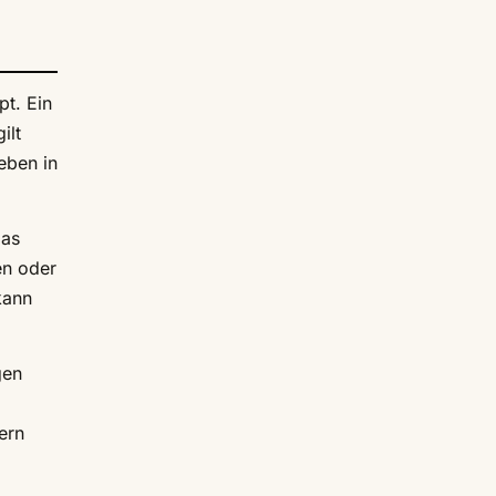
pt. Ein
ilt
eben in
Das
en oder
kann
gen
ern