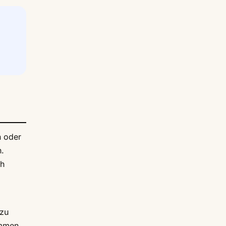
n oder
n.
ch
 zu
ommen