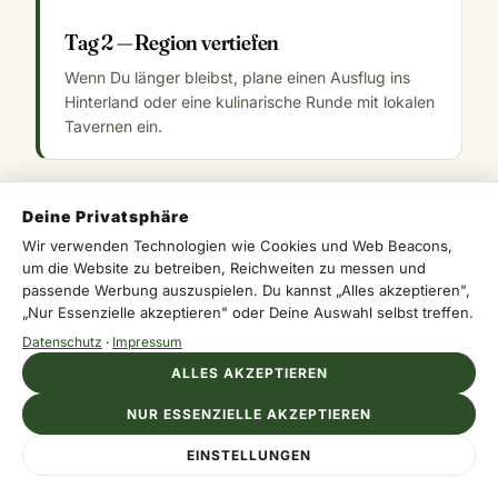
Tag 2 — Region vertiefen
Wenn Du länger bleibst, plane einen Ausflug ins
Hinterland oder eine kulinarische Runde mit lokalen
Tavernen ein.
Deine Privatsphäre
Wir verwenden Technologien wie Cookies und Web Beacons,
um die Website zu betreiben, Reichweiten zu messen und
Das könnte dich auch interessieren
passende Werbung auszuspielen. Du kannst „Alles akzeptieren",
„Nur Essenzielle akzeptieren" oder Deine Auswahl selbst treffen.
Datenschutz
·
Impressum
Zygi: Fischerdorf mit Küche und Küste
ALLES AKZEPTIEREN
Xylotymbou: Dorfleben, Feste und Küche
NUR ESSENZIELLE AKZEPTIEREN
auf Zypern
EINSTELLUNGEN
Xylofagou zwischen Dorfleben und
Wandel