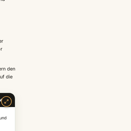
er
or
ern den
uf die
aphos
 und