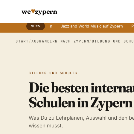
♥
we
zypern
n mit alten Bräuchen
·
Jazz and World Music auf Zypern
·
Paphos Ta
NEWS
Breaking News Ticker
START
/
AUSWANDERN NACH ZYPERN
/
BILDUNG UND SCH
BILDUNG UND SCHULEN
Die besten interna
Schulen in Zypern
Was Du zu Lehrplänen, Auswahl und den b
wissen musst.