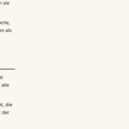
m sie
ache,
en als
al
 alle
t, die
t der