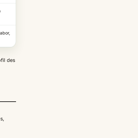
e
abor,
fil des
s,