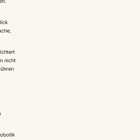
en.
lick
ache,
chtert
n nicht
bühren
e
Robotik