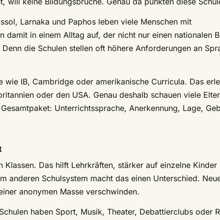
t, will keine Bildungsbrüche. Genau da punkten diese Schul
assol, Larnaka und Paphos leben viele Menschen mit
damit in einem Alltag auf, der nicht nur einen nationalen B
. Denn die Schulen stellen oft höhere Anforderungen an Spr
wie IB, Cambridge oder amerikanische Curricula. Das erlei
ritannien oder den USA. Genau deshalb schauen viele Elter
 Gesamtpaket: Unterrichtssprache, Anerkennung, Lage, Ge
t
 Klassen. Das hilft Lehrkräften, stärker auf einzelne Kinder
em anderen Schulsystem macht das einen Unterschied. Neu
n einer anonymen Masse verschwinden.
 Schulen haben Sport, Musik, Theater, Debattierclubs oder 