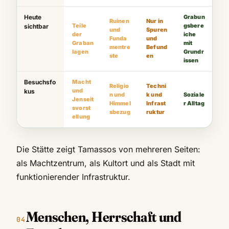
Heute
Grabun
Ruinen
Nur in
Teile
gsbere
sichtbar
und
Spuren
der
iche
Funda
und
Graban
mit
mentre
Befund
lagen
Grundr
ste
en
issen
Besuchsfo
Macht
Religio
Techni
und
kus
n und
k und
Soziale
Jenseit
Himmel
Infrast
r Alltag
svorst
sbezug
ruktur
ellung
Die Stätte zeigt Tamassos von mehreren Seiten:
als Machtzentrum, als Kultort und als Stadt mit
funktionierender Infrastruktur.
Menschen, Herrschaft und