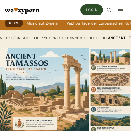
♥
we
zypern
LOGIN
World Music auf Zypern
·
Paphos Tage der Europäischen Kultur
·
A
NEWS
Breaking News Ticker
START
/
URLAUB IN ZYPERN
/
SEHENSWÜRDIGKEITEN
/
ANCIENT 