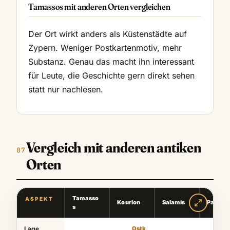
Tamassos mit anderen Orten vergleichen
Der Ort wirkt anders als Küstenstädte auf
Zypern. Weniger Postkartenmotiv, mehr
Substanz. Genau das macht ihn interessant
für Leute, die Geschichte gern direkt sehen
statt nur nachlesen.
Vergleich mit anderen antiken
Orten
Tamasso
ASPEKT
Kourion
Salamis
Paphos
s
Lage
Ostk