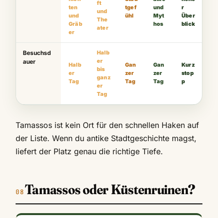
ft
ten
tgef
und
r
und
und
ühl
Myt
Über
The
Gräb
hos
blick
ater
er
Besuchsd
Halb
er
auer
Halb
Gan
Gan
Kurz
bis
er
zer
zer
stop
ganz
Tag
Tag
Tag
p
er
Tag
Tamassos ist kein Ort für den schnellen Haken auf
der Liste. Wenn du antike Stadtgeschichte magst,
liefert der Platz genau die richtige Tiefe.
Tamassos oder Küstenruinen?