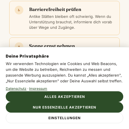
Barrierefreiheit prüfen
♿
Antike Stätten bleiben oft schwierig. Wenn du
Unterstützung brauchst, informiere dich vorab
über Wege und Zugänge.
Sonne ernst nehmen
☀
Im offenen Gelände wird es schnell warm.
Deine Privatsphäre
Mütze, Sonnencreme und Wasser sind keine
Wir verwenden Technologien wie Cookies und Web Beacons,
Deko.
um die Website zu betreiben, Reichweiten zu messen und
passende Werbung auszuspielen. Du kannst „Alles akzeptieren",
„Nur Essenzielle akzeptieren" oder Deine Auswahl selbst treffen.
Wettercheck machen
☂
Datenschutz
·
Impressum
Nach Regen können Wege rutschig sein. Dann
lohnt sich ein kurzer Blick auf die Bedingungen
ALLES AKZEPTIEREN
vor Ort.
NUR ESSENZIELLE AKZEPTIEREN
EINSTELLUNGEN
Wenn du Tamassos besuchst, geh nicht