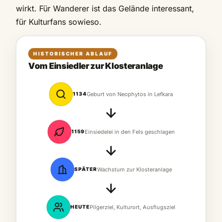
wirkt. Für Wanderer ist das Gelände interessant,
für Kulturfans sowieso.
HISTORISCHER ABLAUF
Vom Einsiedler zur Klosteranlage
1134
Geburt von Neophytos in Lefkara
1159
Einsiedelei in den Fels geschlagen
SPÄTER
Wachstum zur Klosteranlage
HEUTE
Pilgerziel, Kulturort, Ausflugsziel