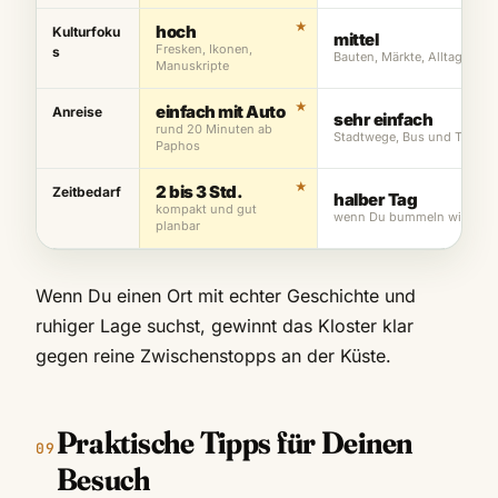
hoch
Kulturfoku
mittel
Fresken, Ikonen,
s
Bauten, Märkte, Alltag
Manuskripte
einfach mit Auto
Anreise
sehr einfach
rund 20 Minuten ab
Stadtwege, Bus und Taxi
Paphos
2 bis 3 Std.
Zeitbedarf
halber Tag
kompakt und gut
wenn Du bummeln willst
planbar
Wenn Du einen Ort mit echter Geschichte und
ruhiger Lage suchst, gewinnt das Kloster klar
gegen reine Zwischenstopps an der Küste.
Praktische Tipps für Deinen
Besuch