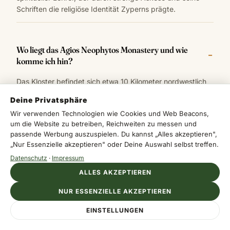
Schriften die religiöse Identität Zyperns prägte.
Wo liegt das Agios Neophytos Monastery und wie
komme ich hin?
Das Kloster befindet sich etwa 10 Kilometer nordwestlich
von Paphos im Selenouda-Gebirge. Die einfachste Anreise
Deine Privatsphäre
erfolgt mit einem Mietwagen ab Paphos.
Wir verwenden Technologien wie Cookies und Web Beacons,
um die Website zu betreiben, Reichweiten zu messen und
passende Werbung auszuspielen. Du kannst „Alles akzeptieren",
„Nur Essenzielle akzeptieren" oder Deine Auswahl selbst treffen.
Was kann ich im Kloster besichtigen?
Datenschutz
·
Impressum
Das Kloster verbindet Höhlen, byzantinische Fresken,
ALLES AKZEPTIEREN
Ikonen und Mosaiken mit der Hauptkirche im
byzantinischen Stil. Besonders sehenswert sind die
NUR ESSENZIELLE AKZEPTIEREN
Enkleistra des heiligen Neophytos sowie die historischen
EINSTELLUNGEN
Handschriften.