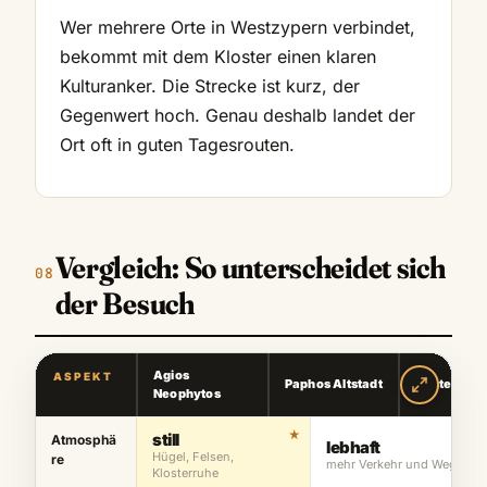
Wer mehrere Orte in Westzypern verbindet,
bekommt mit dem Kloster einen klaren
Kulturanker. Die Strecke ist kurz, der
Gegenwert hoch. Genau deshalb landet der
Ort oft in guten Tagesrouten.
Vergleich: So unterscheidet sich
der Besuch
Agios
ASPEKT
Paphos Altstadt
Küstensto
Neophytos
still
Atmosphä
lebhaft
Hügel, Felsen,
re
mehr Verkehr und Wege
Klosterruhe