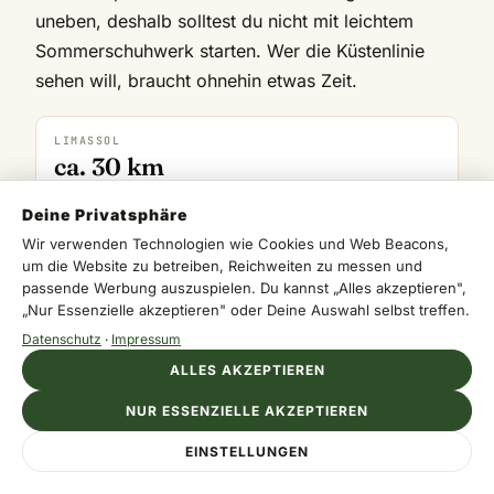
uneben, deshalb solltest du nicht mit leichtem
Sommerschuhwerk starten. Wer die Küstenlinie
sehen will, braucht ohnehin etwas Zeit.
LIMASSOL
ca. 30 km
je nach Route rund 35 bis 45 Minuten
Deine Privatsphäre
Wir verwenden Technologien wie Cookies und Web Beacons,
LARNACA
um die Website zu betreiben, Reichweiten zu messen und
ca. 50 km
passende Werbung auszuspielen. Du kannst „Alles akzeptieren",
gut mit Mietwagen oder Taxi machbar
„Nur Essenzielle akzeptieren" oder Deine Auswahl selbst treffen.
Datenschutz
·
Impressum
ALLES AKZEPTIEREN
NIKOSIA
ca. 80 km
NUR ESSENZIELLE AKZEPTIEREN
als Tagesrunde möglich, aber länger
EINSTELLUNGEN