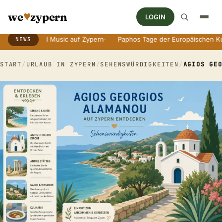
♥
we
zypern
LOGIN
World Music auf Zypern
·
Paphos Tage der Europäischen Kultur
·
An
NEWS
Breaking News Ticker
START
/
URLAUB IN ZYPERN
/
SEHENSWÜRDIGKEITEN
/
AGIOS GE