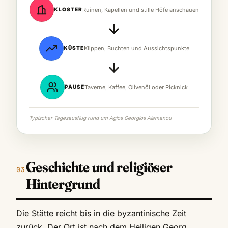
KLOSTER
Ruinen, Kapellen und stille Höfe anschauen
KÜSTE
Klippen, Buchten und Aussichtspunkte
PAUSE
Taverne, Kaffee, Olivenöl oder Picknick
Typischer Tagesausflug rund um Agios Georgios Alamanou
Geschichte und religiöser
Hintergrund
Die Stätte reicht bis in die byzantinische Zeit
zurück. Der Ort ist nach dem Heiligen Georg