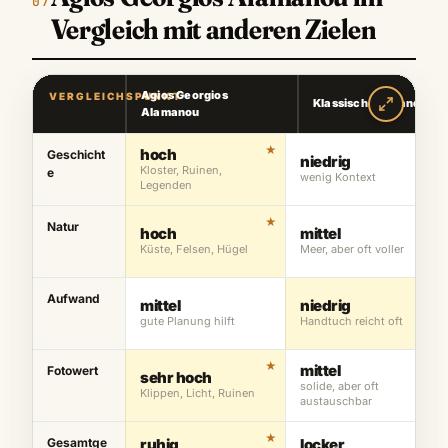
Vergleich mit anderen Zielen
Agios Georgios
VERGLEICHSPUNKT
Klassischer Strandtag
Alamanou
hoch
Geschicht
niedrig
Kloster, Ruinen,
e
wenig Kontext
Legenden
Natur
hoch
mittel
Küste, Felsen, Hügel
Meer, aber oft voller
Aufwand
mittel
niedrig
gute Planung hilft
Handtuch reicht oft
mittel
Fotowert
sehr hoch
solide, aber oft
Klippen, Licht, Ruinen
austauschbar
Gesamtge
ruhig
locker