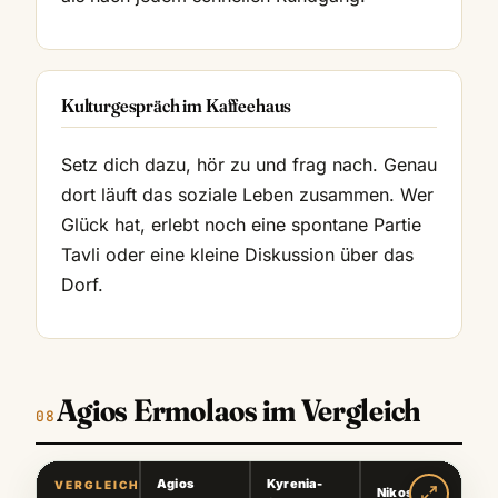
Kulturgespräch im Kaffeehaus
Setz dich dazu, hör zu und frag nach. Genau
dort läuft das soziale Leben zusammen. Wer
Glück hat, erlebt noch eine spontane Partie
Tavli oder eine kleine Diskussion über das
Dorf.
Agios Ermolaos im Vergleich
Agios
Kyrenia-
VERGLEICH
Nikosia
K