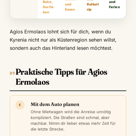
Ruhe,
und
und
Kulturt
Dorfle
Ferien
Essen
rip
ben
Agios Ermolaos lohnt sich für dich, wenn du
Kyrenia nicht nur als Küstenregion sehen willst,
sondern auch das Hinterland lesen möchtest.
Praktische Tipps für Agios
Ermolaos
Mit dem Auto planen
€
Ohne Mietwagen wird die Anreise unnötig
kompliziert. Die Straßen sind schmal, aber
machbar. Nimm dir lieber etwas mehr Zeit für
die letzte Strecke.