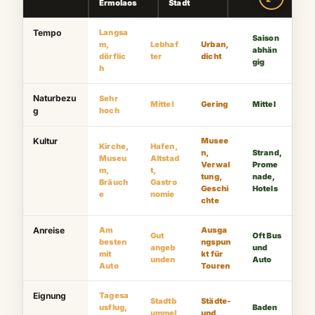
Ermolaos
Stadt
Tempo
Langsa
Saison
m,
Lebhaf
Urban,
abhän
dörflic
ter
dicht
gig
h
Naturbezu
Sehr
Mittel
Gering
Mittel
g
hoch
Kultur
Musee
Kirche,
Hafen,
n,
Strand,
Museu
Altstad
Verwal
Prome
m,
t,
tung,
nade,
Bräuch
Gastro
Geschi
Hotels
e
nomie
chte
Anreise
Am
Ausga
Gut
Oft Bus
besten
ngspun
angeb
und
mit
kt für
unden
Auto
Auto
Touren
Eignung
Tagesa
Stadtb
Städte-
usflug,
Baden
ummel
und