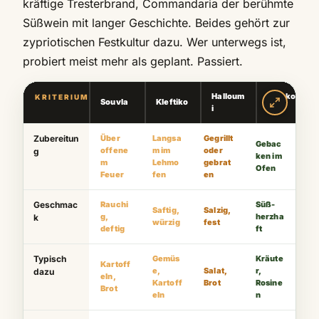
kräftige Tresterbrand, Commandaria der berühmte
Süßwein mit langer Geschichte. Beides gehört zur
zypriotischen Festkultur dazu. Wer unterwegs ist,
probiert meist mehr als geplant. Passiert.
Halloum
Kolokot
KRITERIUM
Souvla
Kleftiko
i
es
Zubereitun
Über
Langsa
Gegrillt
Gebac
offene
m im
oder
g
ken im
m
Lehmo
gebrat
Ofen
Feuer
fen
en
Geschmac
Rauchi
Süß-
Saftig,
Salzig,
g,
herzha
k
würzig
fest
deftig
ft
Typisch
Gemüs
Kräute
Kartoff
e,
Salat,
r,
dazu
eln,
Kartoff
Brot
Rosine
Brot
eln
n