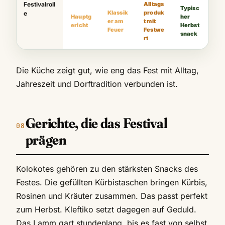
Festivalroll
Alltags
Typisc
Klassik
produk
e
Hauptg
her
er am
t mit
ericht
Herbst
Feuer
Festwe
snack
rt
Die Küche zeigt gut, wie eng das Fest mit Alltag,
Jahreszeit und Dorftradition verbunden ist.
Gerichte, die das Festival
prägen
Kolokotes gehören zu den stärksten Snacks des
Festes. Die gefüllten Kürbistaschen bringen Kürbis,
Rosinen und Kräuter zusammen. Das passt perfekt
zum Herbst. Kleftiko setzt dagegen auf Geduld.
Das Lamm gart stundenlang, bis es fast von selbst