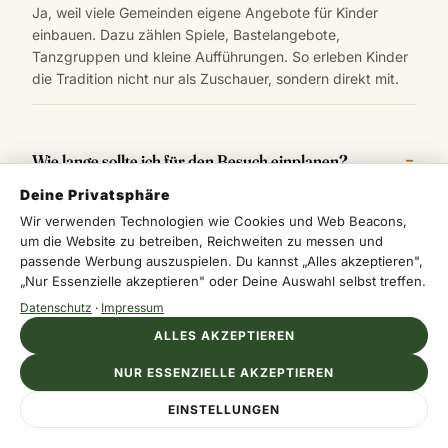
Ja, weil viele Gemeinden eigene Angebote für Kinder
einbauen. Dazu zählen Spiele, Bastelangebote,
Tanzgruppen und kleine Aufführungen. So erleben Kinder
die Tradition nicht nur als Zuschauer, sondern direkt mit.
Wie lange sollte ich für den Besuch einplanen?
Deine Privatsphäre
Für einen guten Eindruck reichen ein paar Stunden nicht.
Wir verwenden Technologien wie Cookies und Web Beacons,
Plane besser einen halben bis ganzen Tag ein, bei einer
um die Website zu betreiben, Reichweiten zu messen und
Kombination mit Dorf und Umgebung eher zwei bis vier
passende Werbung auszuspielen. Du kannst „Alles akzeptieren",
Tage. Dann bekommst du Ritual, Essen und Atmosphäre
„Nur Essenzielle akzeptieren" oder Deine Auswahl selbst treffen.
wirklich mit.
Datenschutz
·
Impressum
ALLES AKZEPTIEREN
Muss ich religiös sein, um das Festival zu besuchen?
NUR ESSENZIELLE AKZEPTIEREN
EINSTELLUNGEN
Nein, aber Respekt vor den Ritualen ist wichtig. Du kannst
auch als Gast teilnehmen, zuhören und zuschauen. Gerade