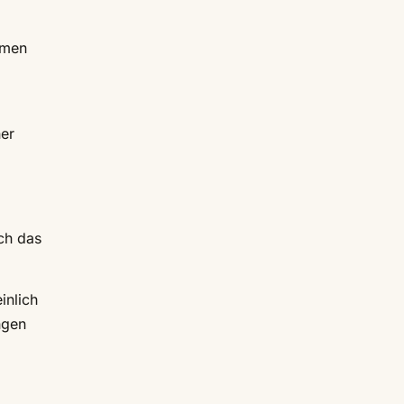
mmen
er
ich das
inlich
ngen