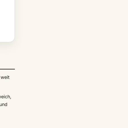
 weit
weich,
 und