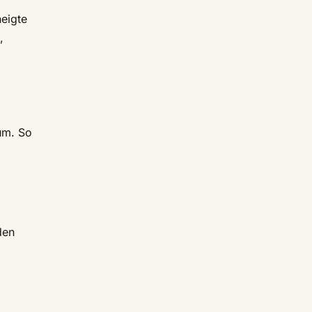
neigte
,
aum. So
den