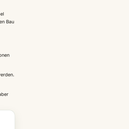
el
den Bau
ionen
werden.
aber