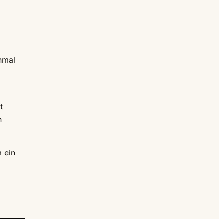
inmal
t
n
m ein