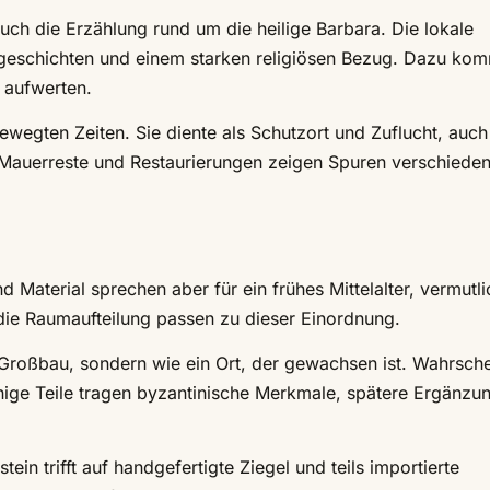
 auch die Erzählung rund um die heilige Barbara. Die lokale
rgeschichten und einem starken religiösen Bezug. Dazu ko
h aufwerten.
bewegten Zeiten. Sie diente als Schutzort und Zuflucht, auch
Mauerreste und Restaurierungen zeigen Spuren verschieden
nd Material sprechen aber für ein frühes Mittelalter, vermutl
 die Raumaufteilung passen zu dieser Einordnung.
r Großbau, sondern wie ein Ort, der gewachsen ist. Wahrsche
nige Teile tragen byzantinische Merkmale, spätere Ergänzu
ein trifft auf handgefertigte Ziegel und teils importierte