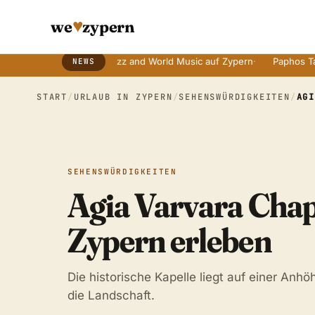
♥
we
zypern
ten Bräuchen
·
Jazz and World Music auf Zypern
·
Paphos Tage der 
NEWS
Breaking News Ticker
START
/
URLAUB IN ZYPERN
/
SEHENSWÜRDIGKEITEN
/
AG
SEHENSWÜRDIGKEITEN
Agia Varvara Chap
Zypern erleben
Die historische Kapelle liegt auf einer Anhö
die Landschaft.