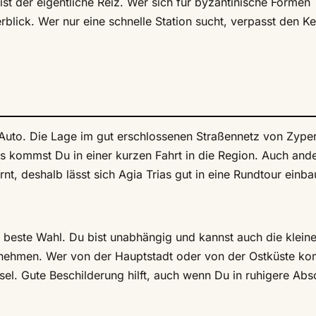
ist der eigentliche Reiz. Wer sich für byzantinische Formen
blick. Wer nur eine schnelle Station sucht, verpasst den Ke
 Auto. Die Lage im gut erschlossenen Straßennetz von Zype
us kommst Du in einer kurzen Fahrt in die Region. Auch and
rnt, deshalb lässt sich Agia Trias gut in eine Rundtour einba
ie beste Wahl. Du bist unabhängig und kannst auch die klein
tnehmen. Wer von der Hauptstadt oder von der Ostküste ko
sel. Gute Beschilderung hilft, auch wenn Du in ruhigere Abs