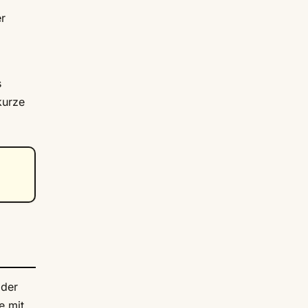
er
s
kurze
 der
e mit