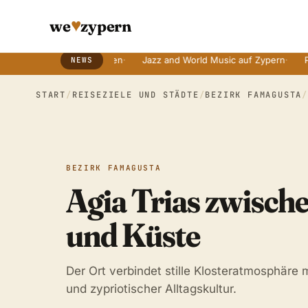
♥
we
zypern
n mit alten Bräuchen
·
Jazz and World Music auf Zypern
·
Paphos T
NEWS
Breaking News Ticker
START
/
REISEZIELE UND STÄDTE
/
BEZIRK FAMAGUSTA
BEZIRK FAMAGUSTA
Agia Trias zwisch
und Küste
Der Ort verbindet stille Klosteratmosphäre 
und zypriotischer Alltagskultur.