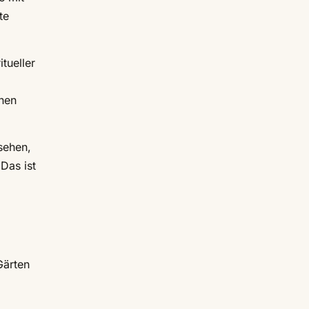
te
tueller
hen
 sehen,
Das ist
Gärten