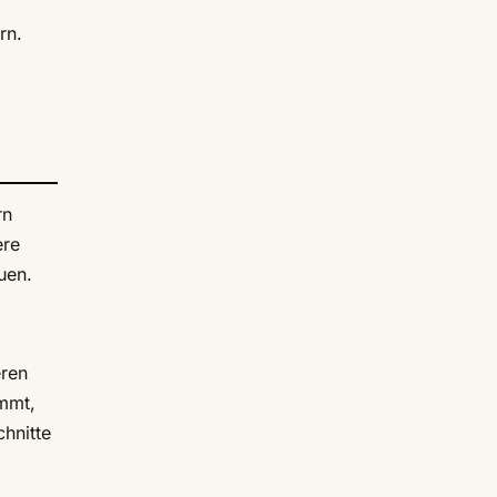
rn.
rn
ere
uen.
eren
mmt,
chnitte