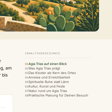
INHALTSVERZEICHNIS
r
Agia Trias auf einen Blick
ng, am
Was Agia Trias prägt
Das Kloster als Kern des Ortes
 bis
Anreise und Erreichbarkeit
Spirituelle Ruhe statt Lärm
Kultur, Kunst und Feste
Natur rund um Agia Trias
Praktische Planung für Deinen Besuch