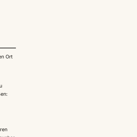
en Ort
u
ßen:
uren