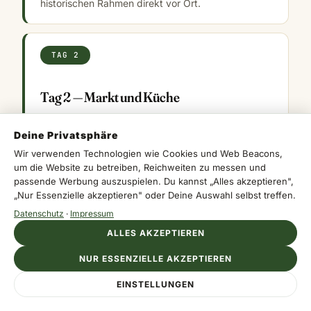
historischen Rahmen direkt vor Ort.
TAG 2
Tag 2 — Markt und Küche
Geh morgens auf den Markt, probiere Gewürze
und Kräuter und setz Dich später in eine Taverne.
Deine Privatsphäre
Genau dort zeigt sich der Ort besonders klar.
Wir verwenden Technologien wie Cookies und Web Beacons,
um die Website zu betreiben, Reichweiten zu messen und
passende Werbung auszuspielen. Du kannst „Alles akzeptieren",
„Nur Essenzielle akzeptieren" oder Deine Auswahl selbst treffen.
TAG 3
Datenschutz
·
Impressum
ALLES AKZEPTIEREN
Tag 3 — Natur und Küste
NUR ESSENZIELLE AKZEPTIEREN
Wandere durch die Umgebung, such Dir eine
Bucht oder einen Aussichtspunkt und nimm Dir Zeit
EINSTELLUNGEN
für Pausen. Der Ort gewinnt, wenn Du ihn nicht nur