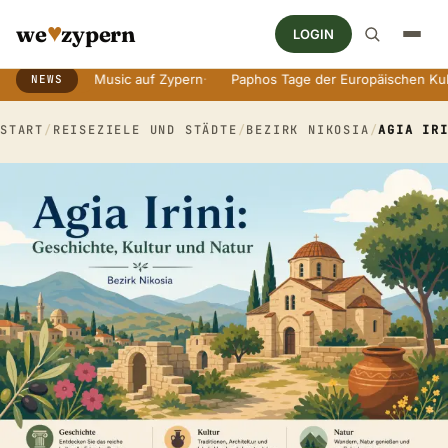
♥
we
zypern
LOGIN
World Music auf Zypern
·
Paphos Tage der Europäischen Kultur
·
An
NEWS
Breaking News Ticker
START
/
REISEZIELE UND STÄDTE
/
BEZIRK NIKOSIA
/
AGIA IR