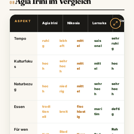
Agia Irini im Vergleich
Küstenor
ASPEKT
Agia Irini
Nikosia
Larnaka
te
Tempo
sehr
ruhi
lebh
mitt
sais
ruhi
g
aft
el
onal
g
Kulturfoku
sehr
hoc
mitt
mitt
hoc
hoc
s
h
el
el
h
h
Naturbezu
sehr
sehr
hoc
nied
mitt
hoc
hoc
g
h
rig
el
h
h
Essen
tradi
fisc
mari
defti
tion
breit
hlast
tim
g
ell
ig
Für wen
Ruh
Stad