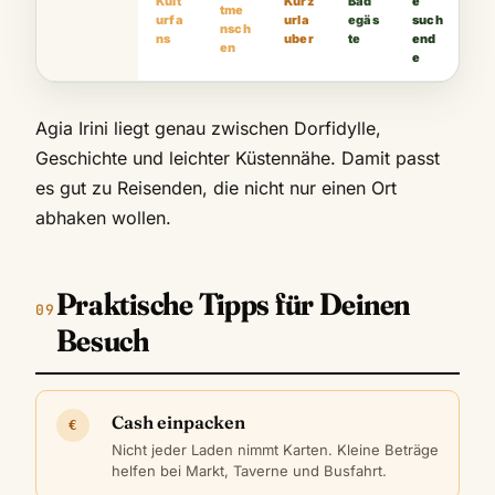
Kult
Kurz
Bad
e
tme
urfa
urla
egäs
such
nsch
ns
uber
te
end
en
e
Agia Irini liegt genau zwischen Dorfidylle,
Geschichte und leichter Küstennähe. Damit passt
es gut zu Reisenden, die nicht nur einen Ort
abhaken wollen.
Praktische Tipps für Deinen
Besuch
Cash einpacken
€
Nicht jeder Laden nimmt Karten. Kleine Beträge
helfen bei Markt, Taverne und Busfahrt.